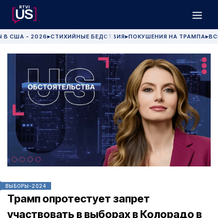
 В США - 2026
СТИХИЙНЫЕ БЕДСТВИЯ
ПОКУШЕНИЯ НА ТРАМПА
ВС
▶
▶
▶
ВЫБОРЫ-2024
Трамп опротестует запрет
участвовать в выборах в Колорадо в