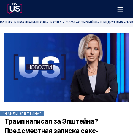
РАЦИЯ В ИРАНЕ
ВЫБОРЫ В США - 2026
СТИХИЙНЫЕ БЕДСТВИЯ
ПОК
▶
▶
▶
"ФАЙЛЫ ЭПШТЕЙНА"
Трамп написал за Эпштейна?
Предсмертная записка секс-