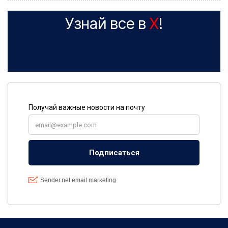
Узнай все в
X
!