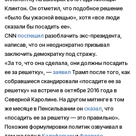
Клинтон. Он отметил, что подобное решение
«было бы ужасной вещью», хотя «все люди
сказали бы посадить ее».
CNN
поспешил
разоблачить экс-президента,
написав, что он неоднократно призывал
заключить демократку под стражу.
«За то, что она сделала, они должны посадить
ее за решетку», —
заявил
Трамп после того, как
собравшиеся скандировали «посадите ее за
решетку» на встрече в октябре 2016 года в
Северной Каролине. На другом митинге в том
же месяце в Пенсильвании он
сказал
, что
«посадить ее за решетку — это правильно».
Похожие формулировки политик озвучивал в
том же году в
Калифорнии
и
Флориде
.