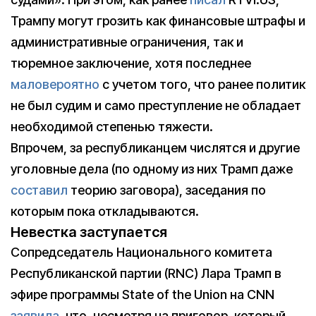
Трампу могут грозить как финансовые штрафы и
административные ограничения, так и
тюремное заключение, хотя последнее
маловероятно
с учетом того, что ранее политик
не был судим и само преступление не обладает
необходимой степенью тяжести.
Впрочем, за республиканцем числятся и другие
уголовные дела (по одному из них Трамп даже
составил
теорию заговора), заседания по
которым пока откладываются.
Невестка заступается
Сопредседатель Национального комитета
Республиканской партии (RNC) Лара Трамп в
эфире программы State of the Union на CNN
заявила
, что, несмотря на приговор, который