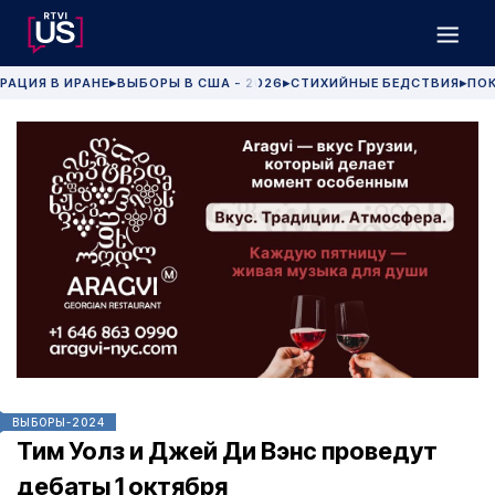
РАЦИЯ В ИРАНЕ
ВЫБОРЫ В США - 2026
СТИХИЙНЫЕ БЕДСТВИЯ
ПОК
▶
▶
▶
ВЫБОРЫ-2024
Тим Уолз и Джей Ди Вэнс проведут
дебаты 1 октября