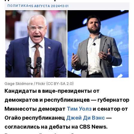
ПОЛИТИКА
15 АВГУСТА 2024
13:01
Gage Skidmore / Flickr (CC BY-SA 2.0)
Кандидаты в вице-президенты от
демократов и республиканцев — губернатор
Миннесоты демократ
Тим Уолз
и сенатор от
Огайо республиканец
Джей Ди Вэнс
—
согласились на дебаты на CBS News.