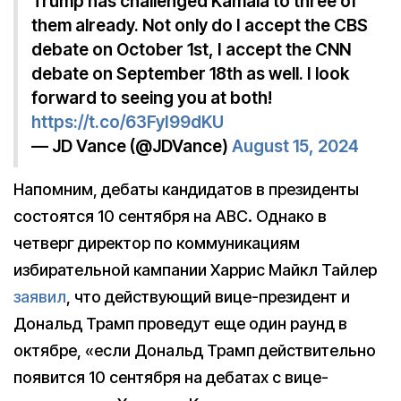
Trump has challenged Kamala to three of
them already. Not only do I accept the CBS
debate on October 1st, I accept the CNN
debate on September 18th as well. I look
forward to seeing you at both!
https://t.co/63FyI99dKU
— JD Vance (@JDVance)
August 15, 2024
Напомним, дебаты кандидатов в президенты
состоятся 10 сентября на ABC. Однако в
четверг директор по коммуникациям
избирательной кампании Харрис Майкл Тайлер
заявил
, что действующий вице-президент и
Дональд Трамп проведут еще один раунд в
октябре, «если Дональд Трамп действительно
появится 10 сентября на дебатах с вице-