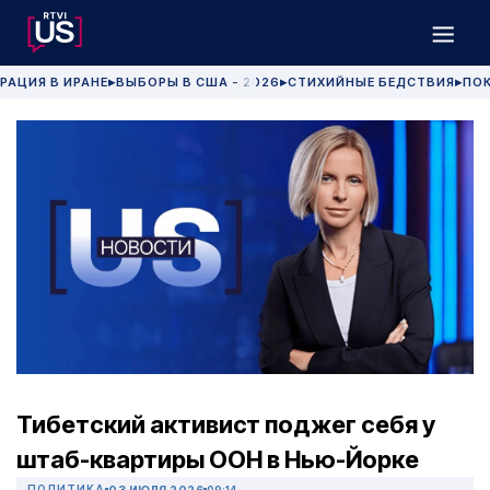
РАЦИЯ В ИРАНЕ
ВЫБОРЫ В США - 2026
СТИХИЙНЫЕ БЕДСТВИЯ
ПОК
▶
▶
▶
Тибетский активист поджег себя у
штаб-квартиры ООН в Нью-Йорке
ПОЛИТИКА
03 ИЮЛЯ 2026
09:14