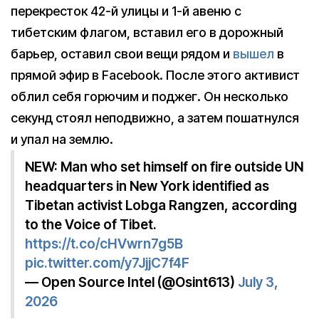
перекресток 42-й улицы и 1-й авеню с
тибетским флагом, вставил его в дорожный
барьер, оставил свои вещи рядом и
вышел
в
прямой эфир в Facebook. После этого активист
облил себя горючим и поджег. Он несколько
секунд стоял неподвижно, а затем пошатнулся
и упал на землю.
NEW: Man who set himself on fire outside UN
headquarters in New York identified as
Tibetan activist Lobga Rangzen, according
to the Voice of Tibet.
https://t.co/cHVwrn7g5B
pic.twitter.com/y7JjjC7f4F
— Open Source Intel (@Osint613)
July 3,
2026