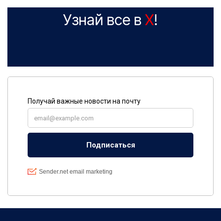
Узнай все в
X
!