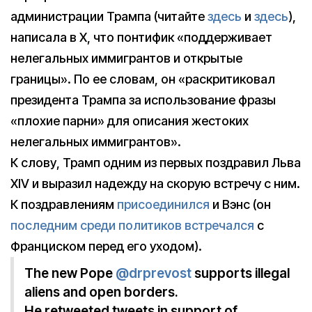
администрации Трампа (читайте
здесь
и
здесь
),
написала в X, что понтифик «поддерживает
нелегальных иммигрантов и открытые
границы». По ее словам, он «раскритиковал
президента Трампа за использование фразы
«плохие парни» для описания жестоких
нелегальных иммигрантов».
К слову, Трамп одним из первых поздравил Льва
XIV и выразил надежду на скорую встречу с ним.
К поздравлениям
присоединился
и Вэнс (он
последним среди политиков встречался
с
Франциском перед его уходом).
The new Pope
@drprevost
supports illegal
aliens and open borders.
He retweeted tweets in support of