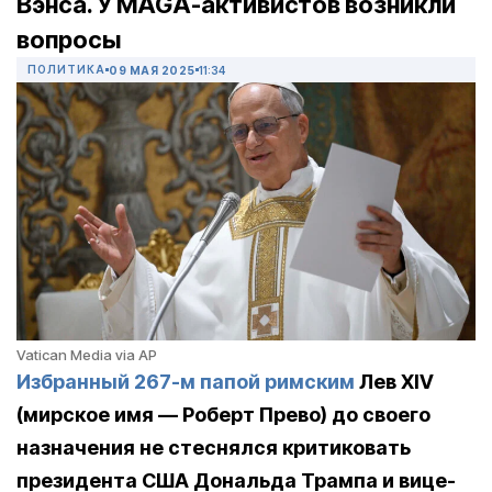
Вэнса. У MAGA-активистов возникли
вопросы
ПОЛИТИКА
09 МАЯ 2025
11:34
Vatican Media via AP
Избранный 267-м папой римским
Лев XIV
(мирское имя — Роберт Прево) до своего
назначения не стеснялся критиковать
президента США Дональда Трампа и вице-