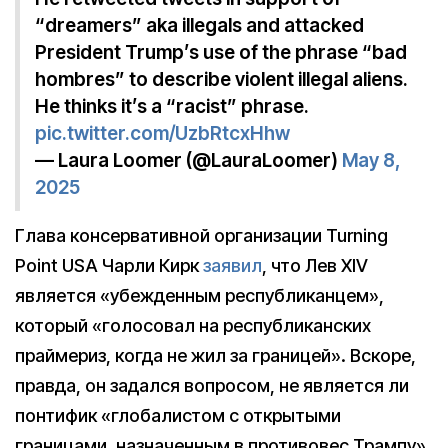
“dreamers” aka illegals and attacked
President Trump’s use of the phrase “bad
hombres” to describe violent illegal aliens.
He thinks it’s a “racist” phrase.
pic.twitter.com/UzbRtcxHhw
— Laura Loomer (@LauraLoomer)
May 8,
2025
Глава консервативной организации Turning
Point USA Чарли Кирк
заявил
, что Лев XIV
является «убежденным республиканцем»,
который «голосовал на республиканских
праймериз, когда не жил за границей». Вскоре,
правда, он задался вопросом, не является ли
понтифик «глобалистом с открытыми
границами, назначенным в противовес Трампу».