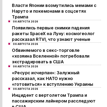
Власти Японии возмутились мемами с
Наруто и покемонами в соцсетях
Трампа
06 АВГУСТА 2026
Появились первые снимки падения
ракеты SpaceX на Луну: космогеолог
рассказал RTVI, что узнают ученые
06 АВГУСТА 2026
Обвиняемого в секс-торговле
«хозяина Вселенной» потребовали
экстрадировать в США
06 АВГУСТА 2026
«Ресурс исчерпан»: Залужный
рассказал, как НАТО нужно
«готовиться» к вступлению Украины
06 АВГУСТА 2026
Инцидент с вертолетом Трампа и
пассажирским лайнером расследуют
в США