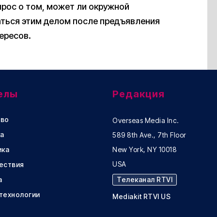
прос о том, может ли окружной
аться этим делом после предъявления
ересов.
елы
Редакция
во
Overseas Media Inc.
а
589 8th Ave., 7th Floor
ика
New York, NY 10018
USA
ествия
а
Телеканал RTVI
 технологии
Mediakit RTVI US