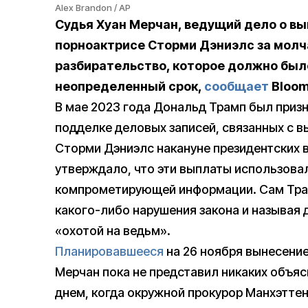
Alex Brandon / AP
Судья Хуан Мерчан, ведущий дело о в
порноактрисе Сторми Дэниэлс за молч
разбирательство, которое должно было
неопределенный срок,
сообщает
Bloom
В мае 2023 года Дональд Трамп был приз
подделке деловых записей, связанных с в
Сторми Дэниэлс накануне президентских 
утверждало, что эти выплаты использова
компрометирующей информации. Сам Трам
какого-либо нарушения закона и называя
«охотой на ведьм».
Планировавшееся
на 26 ноября вынесение
Мерчан пока не представил никаких объяс
днем, когда окружной прокурор Манхэттен