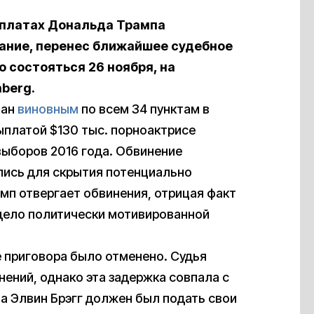
ыплатах Дональда Трампа
ание, перенес ближайшее судебное
 состояться 26 ноября, на
berg.
нан
виновным
по всем 34 пунктам в
ыплатой $130 тыс. порноактрисе
выборов 2016 года. Обвинение
лись для скрытия потенциально
п отвергает обвинения, отрицая факт
 дело политически мотивированной
 приговора было отменено. Судья
нений, однако эта задержка совпала с
а Элвин Брэгг должен был подать свои