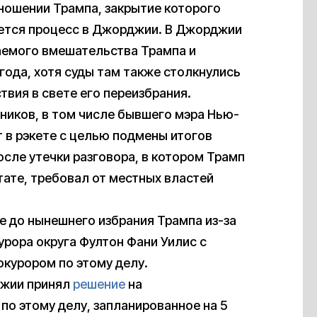
ношении Трампа, закрытие которого
ается процесс в Джорджии. В Джорджии
емого вмешательства Трампа и
года, хотя суды там также столкнулись
вия в свете его переизбрания.
тников, в том числе бывшего мэра Нью-
 в рэкете с целью подмены итогов
осле утечки разговора, в котором Трамп
тате, требовал от местных властей
е до нынешнего избрания Трампа из-за
рора округа Фултон Фани Уилис с
окурором по этому делу.
джии принял
решение
на
по этому делу, запланированное на 5