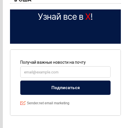
Узнай все в
X
!