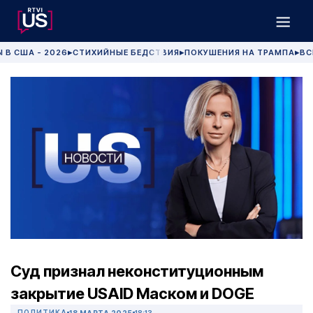
 В США - 2026
СТИХИЙНЫЕ БЕДСТВИЯ
ПОКУШЕНИЯ НА ТРАМПА
ВС
▶
▶
▶
Суд признал неконституционным
закрытие USAID Маском и DOGE
ПОЛИТИКА
18 МАРТА 2025
18:13