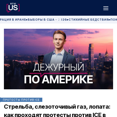
РАЦИЯ В ИРАНЕ
ВЫБОРЫ В США - 2026
СТИХИЙНЫЕ БЕДСТВИЯ
ПОК
▶
▶
▶
ПРОТЕСТЫ ПРОТИВ ICE
Стрельба, слезоточивый газ, лопата:
как проходят протесты против ICE в