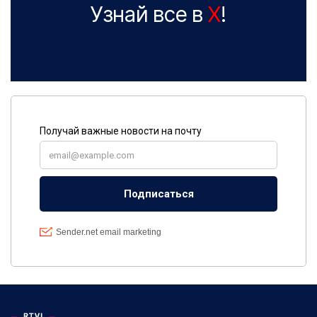
Узнай все в
X
!