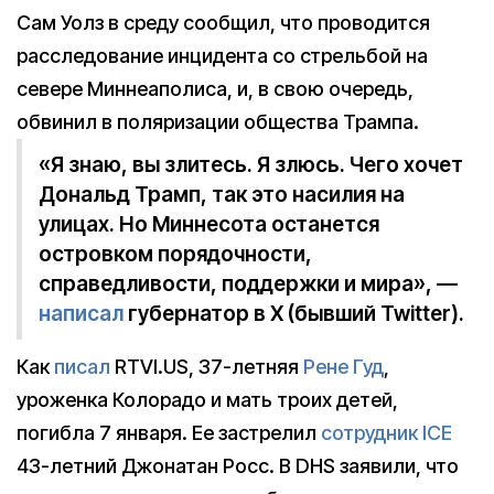
Сам Уолз в среду сообщил, что проводится
расследование инцидента со стрельбой на
севере Миннеаполиса, и, в свою очередь,
обвинил в поляризации общества Трампа.
«Я знаю, вы злитесь. Я злюсь. Чего хочет
Дональд Трамп, так это насилия на
улицах. Но Миннесота останется
островком порядочности,
справедливости, поддержки и мира», —
написал
губернатор в X (бывший Twitter).
Как
писал
RTVI.US, 37-летняя
Рене Гуд
,
уроженка Колорадо и мать троих детей,
погибла 7 января. Ее застрелил
сотрудник ICE
43-летний Джонатан Росс. В DHS заявили, что