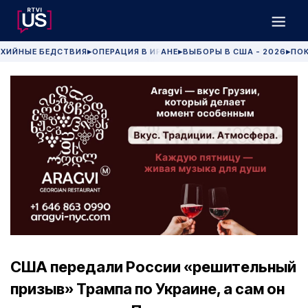
ХИЙНЫЕ БЕДСТВИЯ
ОПЕРАЦИЯ В ИРАНЕ
ВЫБОРЫ В США - 2026
ПОК
▶
▶
▶
США передали России «решительный
призыв» Трампа по Украине, а сам он