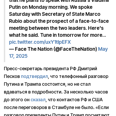
that he plans to speak with Russia’s Vladimir
Putin on Monday morning. We spoke
Saturday with Secretary of State Marco
Rubio about the prospect of a face-to-face
meeting between the two leaders. Here's
what he said. Tune in tomorrow for more…
pic.twitter.com/uxY1tlpEFX
— Face The Nation (@FaceTheNation)
May
17, 2025
Пресс-секретарь президента РФ Дмитрий
Песков
подтвердил
, что телефонный разговор
Путина и Трампа состоится, но не стал
вдаваться в подробности. За несколько часов
до этого он
сказал
, что контактов РФ и США
после переговоров в Стамбуле не было. «Если
разговор президенты Путин и Трамп посчитают