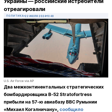
Украины — российские истребители
отреагировали
ПОЛИТИКА
22 ИЮЛЯ 2024
10:48
U.S. Air Force via AP
Два межконтинентальных стратегических
бомбардировщика B-52 Stratofortress
прибыли на 57-ю авиабазу ВВС Румынии
«Михаил Когэлничану»,
сообщило