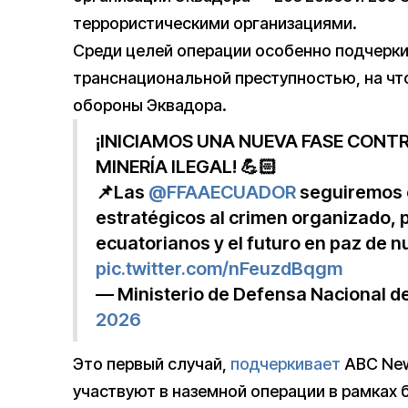
террористическими организациями.
Среди целей операции особенно подчерки
транснациональной преступностью, на чт
обороны Эквадора.
¡INICIAMOS UNA NUEVA FASE CONT
MINERÍA ILEGAL! 💪🏻
📌Las
@FFAAECUADOR
seguiremos c
estratégicos al crimen organizado, p
ecuatorianos y el futuro en paz de n
pic.twitter.com/nFeuzdBqgm
— Ministerio de Defensa Nacional 
2026
Это первый случай,
подчеркивает
ABC New
участвуют в наземной операции в рамках