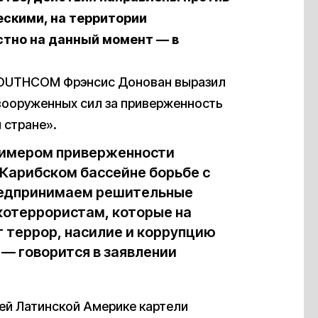
ескими, на территории
стно на данный момент
— в
SOUTHCOM Фрэнсис Донован выразил
вооруженных сил за приверженность
 стране».
римером приверженности
 Карибском бассейне борьбе с
редпринимаем решительные
котеррористам, которые на
 террор, насилие и коррупцию
 — говорится в заявлении
сей Латинской Америке картели