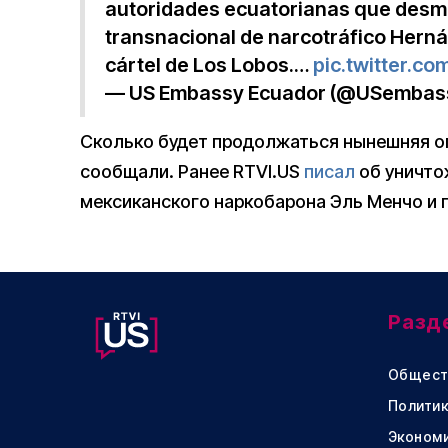
autoridades ecuatorianas que desma
transnacional de narcotráfico Hernán
cártel de Los Lobos.…
pic.twitter.c
— US Embassy Ecuador (@USembas
Сколько будет продолжаться нынешняя оп
сообщали. Ранее RTVI.US
писал
об уничто
мексиканского наркобарона Эль Менчо и 
Разд
Общест
Политик
Эконом