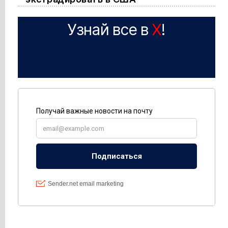
Узнай все в
X
!