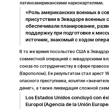
латиноамериканскими наркокартелями.
«Роль американских военных в со
присутствии в Эквадоре военных 
обеспечивали планирование, раз
поддержку при подготовке к мис
источник, знакомый с ходом опер
В то же время посольство США в Эквадор
совместной операцией с эквадорскими вл
союза по сотрудничеству в сфере правоо
(Европолом). Ее результатом стал арест 1
опасного преступника, изъятие «значител
денег», а также ликвидация сложной схем
Los Estados Unidos concluyó con éx
Europol (Agencia de la Unión Europea