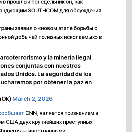
м в прошлый понедельник он, как
командующим SOUTHCOM для обсуждения
раны заявил о «новом этапе борьбы с
онной добычей полезных ископаемых» в
rcoterrorismo y la minería ilegal.
iones conjuntas con nuestros
stados Unidos. La seguridad de los
 lucharemos por obtener la paz en
aOk)
March 2, 2026
сообщает
CNN, является признанием в
ом США двух крупнейших преступных
Choneros
—
иностранными