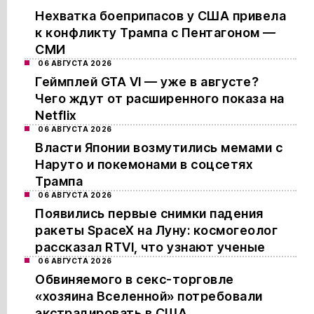
Нехватка боеприпасов у США привела
к конфликту Трампа с Пентагоном —
СМИ
06 АВГУСТА 2026
Геймплей GTA VI — уже в августе?
Чего ждут от расширенного показа на
Netflix
06 АВГУСТА 2026
Власти Японии возмутились мемами с
Наруто и покемонами в соцсетях
Трампа
06 АВГУСТА 2026
Появились первые снимки падения
ракеты SpaceX на Луну: космогеолог
рассказал RTVI, что узнают ученые
06 АВГУСТА 2026
Обвиняемого в секс-торговле
«хозяина Вселенной» потребовали
экстрадировать в США