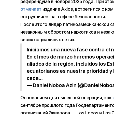
референдуме в ноябре 2025 года. При это
отмечает
издание Axios, встретился с 
сотрудничества в сфере безопасности.
После этого лидер латиноамериканской ст
незаконным оборотом наркотиков и незак
своих социальных сетях.
Iniciamos una nueva fase contra el na
En el mes de marzo haremos operac
aliados de la región, incluidos los E
ecuatorianos es nuestra prioridad y
cada…
— Daniel Noboa Azin (@DanielNobo
Основанием для нынешней операции, как
сентябре прошлого года Госдепартамент
организаций Эквадора — Los Lobos и Los 