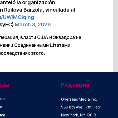
nteló la organización
 Ruilova Barzola, vinculada al
om/UWlMQlqlng
syEC)
March 3, 2026
ерация, власти США и Эквадора не
жении Соединенными Штатами
последствиях этого.
елы
Редакция
во
Overseas Media Inc.
а
589 8th Ave., 7th Floor
ика
New York, NY 10018