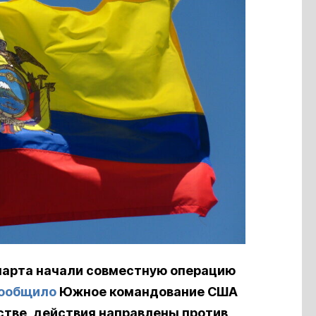
марта начали совместную операцию
ообщило
Южное командование США
стве, действия направлены против