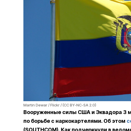
Martin Dewar / Flickr / (CC BY-NC-SA 2.0)
Вооруженные силы США и Эквадора 3 
по борьбе с наркокартелями. Об этом
с
(SOUTHCOM). Как подчеркнули в ведом