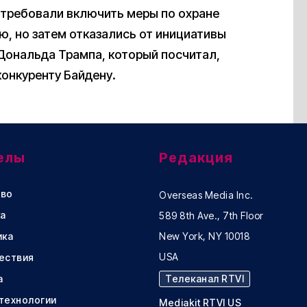
 требовали включить меры по охране
ю, но затем отказались от инициативы
 Дональда Трампа, который посчитал,
конкуренту Байдену.
елы
Редакция
во
Overseas Media Inc.
а
589 8th Ave., 7th Floor
ика
New York, NY 10018
USA
ествия
а
Телеканал RTVI
 технологии
Mediakit RTVI US