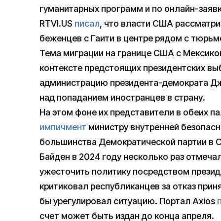
гуманитарных программ и по онлайн-заяв
RTVI.US
писал
, что власти США рассматр
беженцев с Гаити в центре рядом с тюрьм
Тема миграции на границе США с Мексикой
контексте предстоящих президентских вы
администрацию президента-демократа Дж
над попаданием иностранцев в страну.
На этом фоне их представители в обеих п
импичмент
министру внутренней безопасн
большинства Демократической партии в С
Байден в 2024 году несколько раз отмеча
ужесточить политику посредством президе
критиковал республиканцев за отказ прин
бы урегулировал ситуацию. Портал Axios
счет может быть издан до конца апреля.