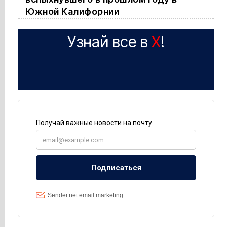
Южной Калифорнии
Узнай все в
X
!