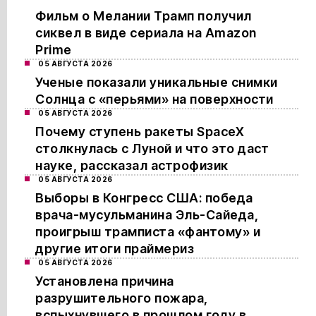
Фильм о Мелании Трамп получил
сиквел в виде сериала на Amazon
Prime
05 АВГУСТА 2026
Ученые показали уникальные снимки
Солнца с «перьями» на поверхности
05 АВГУСТА 2026
Почему ступень ракеты SpaceX
столкнулась с Луной и что это даст
науке, рассказал астрофизик
05 АВГУСТА 2026
Выборы в Конгресс США: победа
врача-мусульманина Эль-Сайеда,
проигрыш трамписта «фантому» и
другие итоги праймериз
05 АВГУСТА 2026
Установлена причина
разрушительного пожара,
вспыхнувшего в прошлом году в