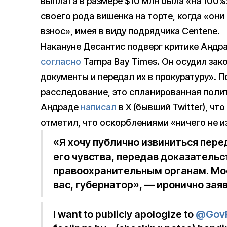
выплата в размере $10 млн была «на 100%
своего рода вишенка на торте, когда «он
взнос», имея в виду подрядчика Centene.
Накануне Десантис подверг критике Андрад
согласно
Tampa Bay Times. Он осудил зако
документы и передал их в прокуратуру». П
расследование, это спланированная полит
Андраде
написал
в X (бывший Twitter), чт
отметил, что оскорблениями «ничего не и
«Я хочу публично извиниться пере
его чувства, передав доказатель
правоохранительным органам. Мо
вас, губернатор», — иронично зая
I want to publicly apologize to
@GovR