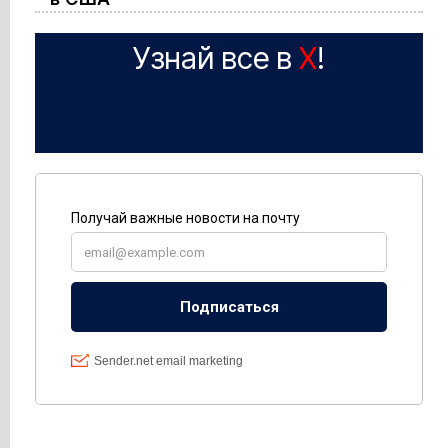
Узнай все в
X
!