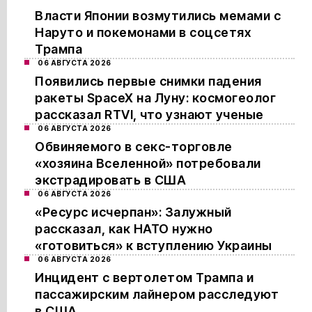
Власти Японии возмутились мемами с
Наруто и покемонами в соцсетях
Трампа
06 АВГУСТА 2026
Появились первые снимки падения
ракеты SpaceX на Луну: космогеолог
рассказал RTVI, что узнают ученые
06 АВГУСТА 2026
Обвиняемого в секс-торговле
«хозяина Вселенной» потребовали
экстрадировать в США
06 АВГУСТА 2026
«Ресурс исчерпан»: Залужный
рассказал, как НАТО нужно
«готовиться» к вступлению Украины
06 АВГУСТА 2026
Инцидент с вертолетом Трампа и
пассажирским лайнером расследуют
в США