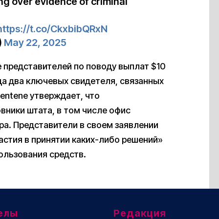
ng over evidence of criminal
https://t.co/CkxbibQRxN
)
May 22, 2025
 представителей по поводу выплат $10
гда два ключевых свидетеля, связанных
Centene утверждает, что
вники штата, в том числе офис
а. Представители в своем заявлении
астия в принятии каких-либо решений»
льзования средств.
елы
Редакция