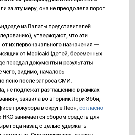
и за эту меру, она не преодолела порог
Андраде из Палаты представителей
следованию), утверждают, что эти
 от их первоначального назначения —
исящих от Medicaid (детей, беременных
е передал документы и результаты
е чего, видимо, началось
ло ясно после запроса СМИ.
da, не подлежат разглашению в рамках
ния», заявила во вторник Лори Эбби,
исе прокурора в округе Леон,
согласно
то НКО занимается сбором средств для
ыре года назад с целью удержать
й помощью. Она стремилась связать