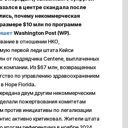
азался в центре скандала после
ались, почему некоммерческая
 размере $10 млн по программе
ишет
Washington Post (WP).
ование в отношении НКО,
мую первой леди штата Кейси
лн от подрядчика Centene, выплаченных
 к компании. Из $67 млн, возвращенных
нтство по управлению здравоохранением
 Hope Florida.
передана двум другим некоммерческим
 сделали пожертвования комитетам
им против инициативы по легализации
нтис активно критиковал. Жители штата
по итогам референдума в ноябре 2024