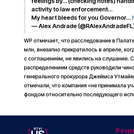
feelings by… (checking notes) handi
activity to law enforcement…
My heart bleeds for you Governor…
— Alex Andrade (@RAlexAndradeFL
WP отмечает, что расследование в Палате
млн, внезапно прекратилось в апреле, ко
с соглашением, не явились на слушание. 
распределением средств руководили чино
генерального прокурора Джеймса Утмайер
отмечали, что компания «не принимала уч
фондом относительно последующего испо
Разд