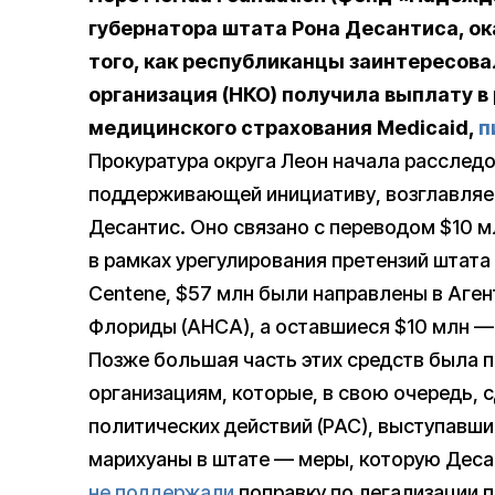
губернатора штата Рона Десантиса, ок
того, как республиканцы заинтересов
организация (НКО) получила выплату в
медицинского страхования Medicaid,
п
Прокуратура округа Леон начала расслед
поддерживающей инициативу, возглавляе
Десантис. Оно связано с переводом $10 м
в рамках урегулирования претензий штата
Centene, $57 млн были направлены в Аге
Флориды (AHCA), а оставшиеся $10 млн — в
Позже большая часть этих средств была 
организациям, которые, в свою очередь,
политических действий (PAC), выступавш
марихуаны в штате — меры, которую Деса
не поддержали
поправку по легализации 