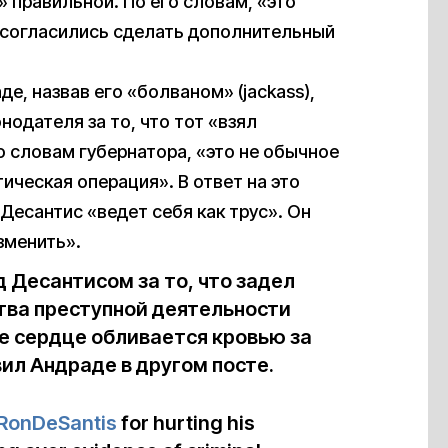
» правильной. По его словам, «это
и согласились сделать дополнительный
е, назвав его «болваном» (jackass),
нодателя за то, что тот «взял
о словам губернатора, «это не обычное
ическая операция». В ответ на это
о Десантис «ведет себя как трус». Он
зменить».
д Десантисом за то, что задел
ства преступной деятельности
е сердце обливается кровью за
вил Андраде в другом посте.
onDeSantis
for hurting his