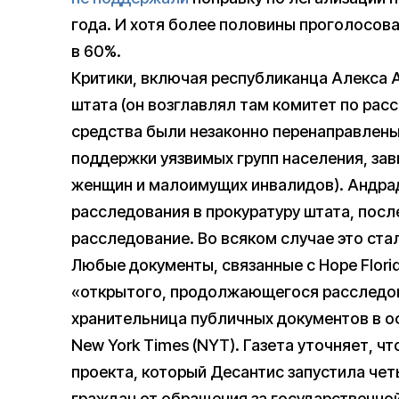
года. И хотя более половины проголосовал
в 60%.
Критики, включая республиканца Алекса 
штата (он возглавлял там комитет по рас
средства были незаконно перенаправлены
поддержки уязвимых групп населения, зав
женщин и малоимущих инвалидов). Андрад
расследования в прокуратуру штата, посл
расследование. Во всяком случае это ста
Любые документы, связанные с Hope Flori
«открытого, продолжающегося расследова
хранительница публичных документов в оф
New York Times (NYT). Газета уточняет, ч
проекта, который Десантис запустила чет
граждан от обращения за государственно