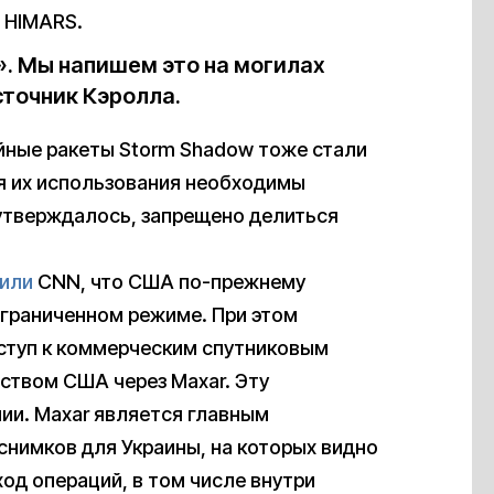
 HIMARS.
. Мы напишем это на могилах
сточник Кэролла.
ойные ракеты Storm Shadow тоже стали
я их использования необходимы
утверждалось, запрещено делиться
вили
CNN, что США по-прежнему
ограниченном режиме. При этом
ступ к коммерческим спутниковым
ством США через Maxar. Эту
ии. Maxar является главным
нимков для Украины, на которых видно
ход операций, в том числе внутри