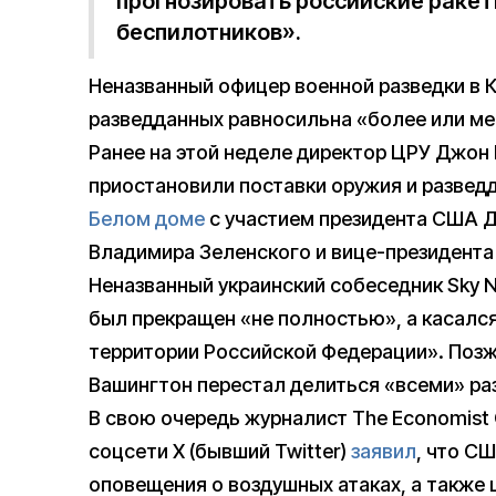
прогнозировать российские ракет
беспилотников».
Неназванный офицер военной разведки в К
разведданных равносильна «более или м
Ранее на этой неделе директор ЦРУ Джон
приостановили поставки оружия и развед
Белом доме
с участием президента США Д
Владимира Зеленского и вице-президента
Неназванный украинский собеседник Sky
был прекращен «не полностью», а касалс
территории Российской Федерации». Поз
Вашингтон перестал делиться «всеми» ра
В свою очередь журналист The Economist 
соцсети X (бывший Twitter)
заявил
, что С
оповещения о воздушных атаках, а также 