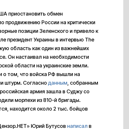
США приостановить обмен
ло продвижению России на критически
ворные позиции Зеленского и привело к
але президент Украины в интервью The
скую область как один из важнейших
се. Он настаивал на необходимости
ской области на украинские земли.
 о том, что войска РФ вышли на
ли штурм. Согласно
данным
, собранным
российская армия зашла в Суджу со
дили морпехи из 810-й бригады.
ся, находится около 2 тыс. бойцов
.
«Цензор.НЕТ» Юрий Бутусов
написал
в