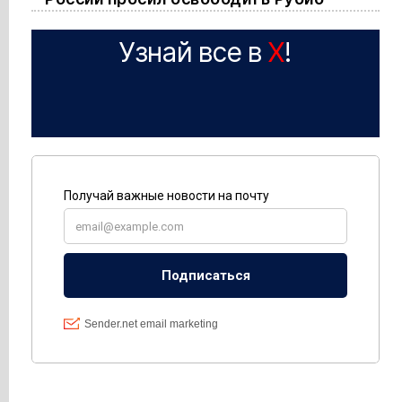
Узнай все в
X
!