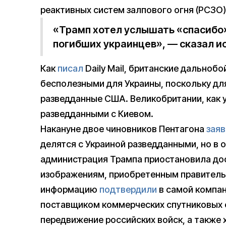
реактивных систем залпового огня (РСЗО)
«Трамп хотел услышать «спасибо»
погибших украинцев», — сказал и
Как
писал
Daily Mail, британские дальноб
бесполезными для Украины, поскольку дл
разведданные США. Великобритании, как 
разведданными с Киевом.
Накануне двое чиновников Пентагона
зая
делятся с Украиной разведданными, но в 
администрация Трампа приостановила до
изображениям, приобретенным правитель
информацию
подтвердили
в самой компан
поставщиком коммерческих спутниковых с
передвижение российских войск, а также 