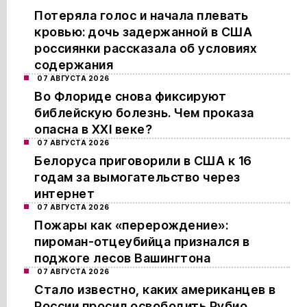
Потеряла голос и начала плевать
кровью: дочь задержанной в США
россиянки рассказала об условиях
содержания
07 АВГУСТА 2026
Во Флориде снова фиксируют
библейскую болезнь. Чем проказа
опасна в XXI веке?
07 АВГУСТА 2026
Белоруса приговорили в США к 16
годам за вымогательство через
интернет
07 АВГУСТА 2026
Пожары как «перерождение»:
пироман-отцеубийца признался в
поджоге лесов Вашингтона
07 АВГУСТА 2026
Стало известно, каких американцев в
России просил освободить Рубио