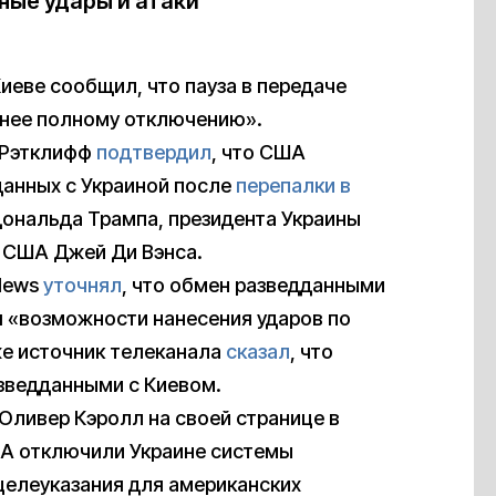
ные удары и атаки
иеве сообщил, что пауза в передаче
енее полному отключению».
 Рэтклифф
подтвердил
, что США
данных с Украиной после
перепалки в
ональда Трампа, президента Украины
 США Джей Ди Вэнса.
 News
уточнял
, что обмен разведданными
я «возможности нанесения ударов по
же источник телеканала
сказал
, что
зведданными с Киевом.
Оливер Кэролл на своей странице в
ША отключили Украине системы
целеуказания для американских