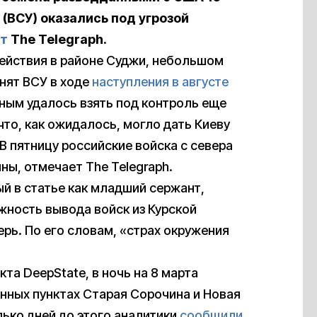
(ВСУ) оказались под угрозой
т
The Telegraph.
ействия в районе Суджи, небольшом
анят ВСУ в ходе
наступления в августе
ным удалось взять под контроль еще
что, как ожидалось, могло дать Киеву
В пятницу российские войска с севера
ны, отмечает The Telegraph.
й в статье как младший сержант,
жность вывода войск из Курской
рь. По его словам, «страх окружения
та DeepState, в ночь на 8 марта
енных пунктах Старая Сорочина и Новая
ько дней до этого аналитики
сообщили
,