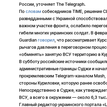
России, уточняет The Telegraph.
По
словам
собеседников TIME, решение 
разведданными с Украиной способствова
важном участке фронта, ослабило перего
гибели многих украинских солдат. В февр
Guardian
говорил
, что рассматривает Кур
рычагов давления в переговорном процес
«обменять» занятую ВСУ территорию в Кур
В субботу российские источники сообщили
административные границы Суджи и нача
прокремлевским Telegram-каналом Mash, 
стороны Куриловки, которую ранее освобо
Непосредственно в Судже, как утверждает
ВСУ, а всего в окружении — около 6,3 тыс
Главный редактор украинского портала 