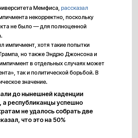
Университета Мемфиса,
рассказал
импичмента некорректно, поскольку
акта не было — для полноценной
.
ил импичмент, хотя такие попытки
Трампа, но также Эндрю Джонсона и
 импичмент в отдельных случаях может
нта», так и политической борьбой. В
ическое значение.
али до нынешней каденции
, а республиканцы успешно
кратам не удалось собрать две
сказал, что это на 50%