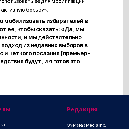
 использовать ее для мобилизации
 активную борьбу».
о мобилизовать избирателей в
т ее, чтобы сказать: «Да, мы
нности, и мы действительно
 подход из недавних выборов в
го и четкого послания [премьер-
дствия будут, и я готов это
.
елы
Редакция
во
Overseas Media Inc.