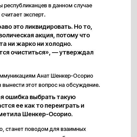
ы республиканцев в данном случае
считает эксперт.
аво это ликвидировать. Но то,
волическая акция, потому что
та ни жарко ни холодно.
тся очиститься», — утверждал
коммуникациям Анат Шенкер-Осорио
 вынести этот вопрос на обсуждение.
ая ошибка выбрать такую
стся ее как то переиграть и
тметила Шенкер-Осорио.
но, станет поводом для взаимных