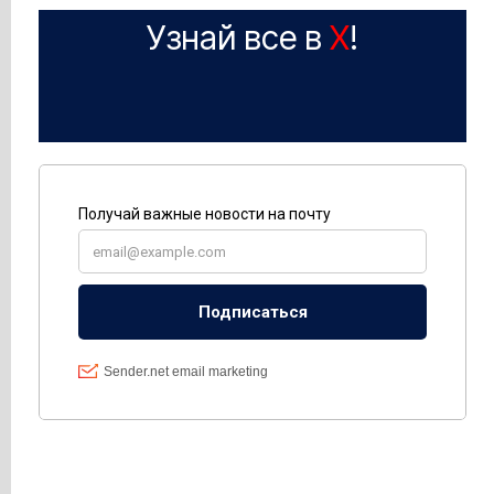
Узнай все в
X
!