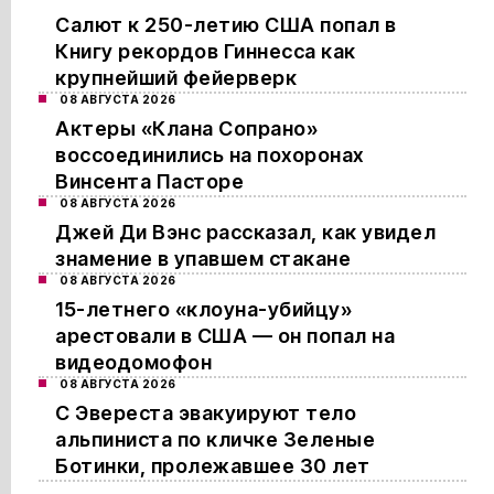
Салют к 250-летию США попал в
Книгу рекордов Гиннесса как
крупнейший фейерверк
08 АВГУСТА 2026
Актеры «Клана Сопрано»
воссоединились на похоронах
Винсента Пасторе
08 АВГУСТА 2026
Джей Ди Вэнс рассказал, как увидел
знамение в упавшем стакане
08 АВГУСТА 2026
15-летнего «клоуна-убийцу»
арестовали в США — он попал на
видеодомофон
08 АВГУСТА 2026
С Эвереста эвакуируют тело
альпиниста по кличке Зеленые
Ботинки, пролежавшее 30 лет