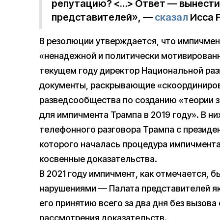
репутацию? <…> Ответ — вынести 
представителей», —
сказал
Исса F
В резолюции утверждается, что импичмен
«ненадежной и политически мотивированн
текущем году директор Национальной раз
документы, раскрывающие «скоординиров
разведсообщества по созданию «теории з
для импичмента Трампа в 2019 году». В ни
телефонного разговора Трампа с президе
которого началась процедура импичмента
косвенные доказательства.
В 2021 году импичмент, как отмечается, 
нарушениями — Палата представителей як
его принятию всего за два дня без вызова
рассмотрения доказательств.