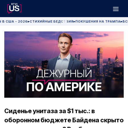
 В США - 2026
СТИХИЙНЫЕ БЕДСТВИЯ
ПОКУШЕНИЯ НА ТРАМПА
ВС
▶
▶
▶
Сиденье унитаза за $1 тыс.: в
оборонном бюджете Байдена скрыто