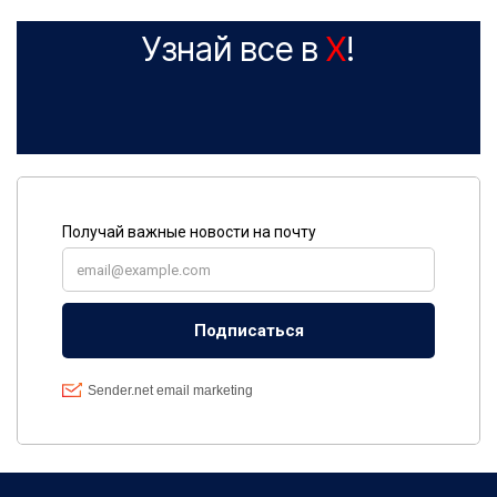
Узнай все в
X
!