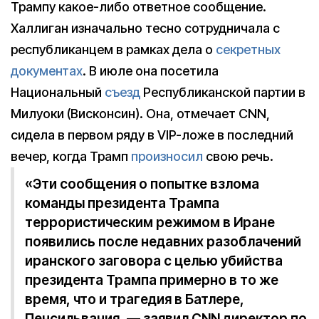
Трампу какое-либо ответное сообщение.
Халлиган изначально тесно сотрудничала с
республиканцем в рамках дела о
секретных
документах
. В июле она посетила
Национальный
съезд
Республиканской партии в
Милуоки (Висконсин). Она, отмечает CNN,
сидела в первом ряду в VIP-ложе в последний
вечер, когда Трамп
произносил
свою речь.
«Эти сообщения о попытке взлома
команды президента Трампа
террористическим режимом в Иране
появились после недавних разоблачений
иранского заговора с целью убийства
президента Трампа примерно в то же
время, что и трагедия в Батлере,
Пенсильвания, — заявил CNN директор по