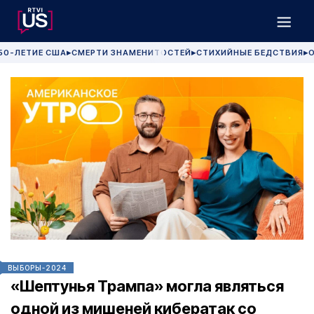
50-ЛЕТИЕ США
СМЕРТИ ЗНАМЕНИТОСТЕЙ
СТИХИЙНЫЕ БЕДСТВИЯ
О
▶
▶
▶
ВЫБОРЫ-2024
«Шептунья Трампа» могла являться
одной из мишеней кибератак со