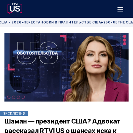
США - 2026
ПЕРЕСТАНОВКИ В ПРАВИТЕЛЬСТВЕ США
250-ЛЕТИЕ СШ
▶
▶
ЭКСКЛЮЗИВ
Шаман — президент США? Адвокат
рассказал RTVI US о шансах иска к