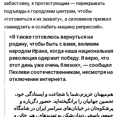
забастовку, к протестующим — перекрывать
подъезды к городским центрам, чтобы
«готовиться к их захвату», а силовиков призвал
«замедлить и ослабить машину репрессий».
«Я также готовлюсь вернуться на
родину, чтобы быть с вами, великим
народом Ирана, когда наша национальная
революция одержит победу. Я верю, что
этот день уже очень близок», — сообщил
Пехлеви соотечественникам, несмотря на
отключение интернета.
هم‌میهنان عزیزم،شما با شجاعت و ایستادگی خود،
تحسین جهانیان را برانگیخته‌اید. حضور دگرباره و
پرشکوه‌تان در خیابان‌های سراسر ایران در شامگاه
جمعه، پاسخی دندان‌شکن به تهدیدهای رهبر خائن و