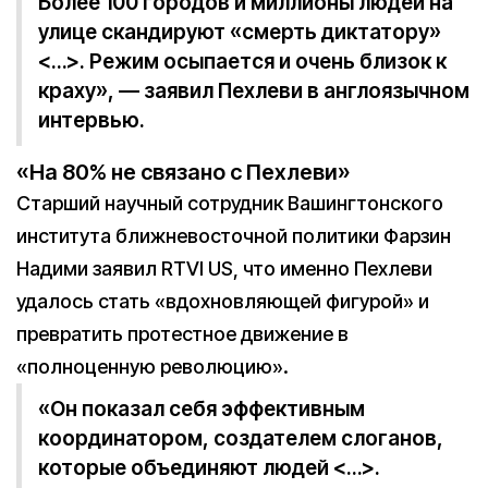
Более 100 городов и миллионы людей на
улице скандируют «смерть диктатору»
<…>. Режим осыпается и очень близок к
краху», — заявил Пехлеви в англоязычном
интервью.
«На 80% не связано с Пехлеви»
Cтарший научный сотрудник Вашингтонского
института ближневосточной политики Фарзин
Надими заявил RTVI US, что именно Пехлеви
удалось стать «вдохновляющей фигурой» и
превратить протестное движение в
«полноценную революцию».
«Он показал себя эффективным
координатором, создателем слоганов,
которые объединяют людей <…>.