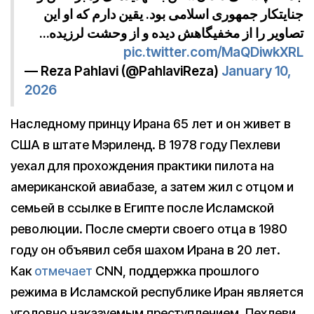
جنایتکار جمهوری اسلامی بود. یقین دارم که او این
تصاویر را از مخفیگاهش دیده و از وحشت لرزیده…
pic.twitter.com/MaQDiwkXRL
— Reza Pahlavi (@PahlaviReza)
January 10,
2026
Наследному принцу Ирана 65 лет и он живет в
США в штате Мэриленд. В 1978 году Пехлеви
уехал для прохождения практики пилота на
американской авиабазе, а затем жил с отцом и
семьей в ссылке в Египте после Исламской
революции. После смерти своего отца в 1980
году он объявил себя шахом Ирана в 20 лет.
Как
отмечает
CNN, поддержка прошлого
режима в Исламской республике Иран является
уголовно наказуемым преступлением. Пехлеви,