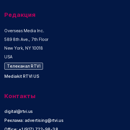
Редакция
Overseas Media Inc.
589 8th Ave., 7th Floor
New York, NY 10018
USA
Телеканал RTVI
Mediakit RTVI US
Контакты
digital@rtvi.us
Реклама:
advertising@rtvi.us
Office: +1 (917) 722-98-38