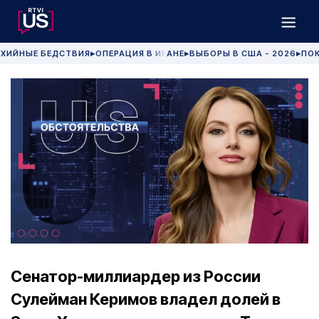
ХИЙНЫЕ БЕДСТВИЯ
ОПЕРАЦИЯ В ИРАНЕ
ВЫБОРЫ В США - 2026
ПОК
▶
▶
▶
Сенатор-миллиардер из России
Сулейман Керимов владел долей в