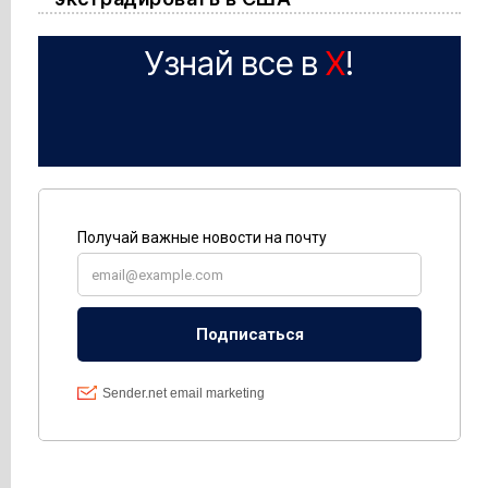
Узнай все в
X
!