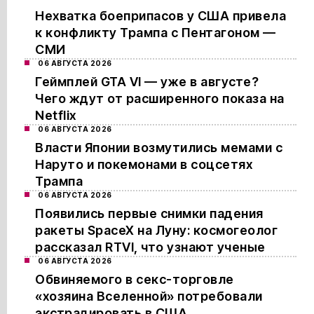
Нехватка боеприпасов у США привела
к конфликту Трампа с Пентагоном —
СМИ
06 АВГУСТА 2026
Геймплей GTA VI — уже в августе?
Чего ждут от расширенного показа на
Netflix
06 АВГУСТА 2026
Власти Японии возмутились мемами с
Наруто и покемонами в соцсетях
Трампа
06 АВГУСТА 2026
Появились первые снимки падения
ракеты SpaceX на Луну: космогеолог
рассказал RTVI, что узнают ученые
06 АВГУСТА 2026
Обвиняемого в секс-торговле
«хозяина Вселенной» потребовали
экстрадировать в США