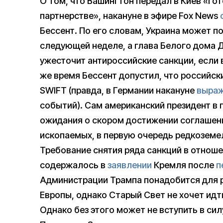
О том, что Вашингтон передал в Киев «г
партнерстве», накануне в эфире Fox News
Бессент. По его словам, Украина может п
следующей неделе, а глава Белого дома 
ужесточит антироссийские санкции, если 
же время Бессент допустил, что российск
SWIFT (правда, в Германии накануне
выра
событий). Сам американский президент в
ожидания о скором достижении соглашени
ископаемых, в первую очередь редкоземе
Требование снятия ряда санкций в отноше
содержалось в
заявлении
Кремля после
п
Администрации Трампа понадобится для р
Европы, однако Старый Свет не хочет идти
Однако без этого может не вступить в си