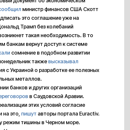
отовый документ об экономическом
сообщил
министр финансов США Скотт
одписать это соглашение уже на
Дональд Трамп без колебаний
возникнет такая необходимость. В то
им банкам вернут доступ к системе
жали
сомнение в подобном развитии
 понедельник также
высказывал
я с Украиной о разработке ее полезных
льных металлов.
нии банков и других организаций
ереговоров
в Саудовской Аравии.
еализации этих условий согласие
 на это,
пишут
авторы портала Euractiv.
лу режим тишины в Черном море.