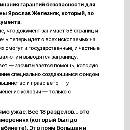
оминания гарантий безопасности для
ны Ярослав Железняк, который, по
кумента.
е, что документ занимает 58 страниц и
ечь теперь идет о всех ископаемых на
их смогут и государственные, и частные
 валюту и выводятся заграницу.
вает — засчитывается помощь, которую
вление специально создающимся фондом
ьшинство и право вето — у
менение условий — только с
ямо ужас. Все 18 разделов… это
амерениях (который был до
абинете). Это прям большая и