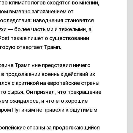
во климатологов сходятся во мнении,
ном вызвано загрязнением от
оследствия: наводнения становятся
ухи — более частыми и тяжелыми, а
Post также пишет о существовании
торую отвергает Трамп.
краине Трамп «не представил ничего
л в продолжении военных действий их
ился с критикой на европейские страны
го сырья. Он признал, что прекращение
чем ожидалось, и что его хорошие
иром Путиным не привели к ощутимым
вропейские страны за продолжающийся