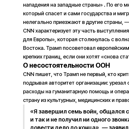
нападения на западные страны» . По его 
который спасет и сами государства и мигр
нелегально приезжают в другие страны, —
CNN характеризует эту часть выступлени
для Европы», которая столкнулась с волн
Востока. Трамп посоветовал европейским
крепких границ, если они хотят «снова ст
О несостоятельности ООН
CNN пишет, что Трамп не первый, кто кри
подрывая авторитет организации: урезал
расходы на гуманитарную помощь и опер
страну из культурных, медицинских и пра
«Я завершил семь войн, общался с
и так и не получил ни одного зво
довести дело до конца», — заявил 