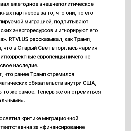
вал ежегодное внешнеполитическое
ых партнеров за то, что они, по его
олируемой миграцией, подпитывают
ских энергоресурсов и игнорируют его
». RTVI.US рассказывал, как Трамп,
, что в Старый Свет вторглась «армия
литкорректные европейцы ничего не
 свое наследие.
т, что ранее Трамп стремился
матических обязательств внутри США,
ь то же самое. Теперь же он стремиться
альными».
освятил критике миграционной
ответственна за «финансирование