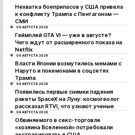
Нехватка боеприпасов у США привела
к конфликту Трампа с Пентагоном —
СМИ
06 АВГУСТА 2026
Геймплей GTA VI — уже в августе?
Чего ждут от расширенного показа на
Netflix
06 АВГУСТА 2026
Власти Японии возмутились мемами с
Наруто и покемонами в соцсетях
Трампа
06 АВГУСТА 2026
Появились первые снимки падения
ракеты SpaceX на Луну: космогеолог
рассказал RTVI, что узнают ученые
06 АВГУСТА 2026
Обвиняемого в секс-торговле
«хозяина Вселенной» потребовали
экстрадировать в США