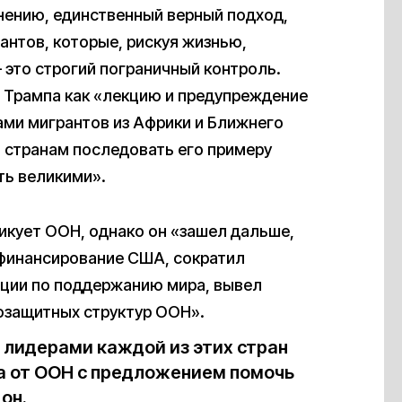
мнению, единственный верный подход,
антов, которые, рискуя жизнью,
 это строгий пограничный контроль.
я Трампа как «лекцию и предупреждение
ами мигрантов из Африки и Ближнего
 странам последовать его примеру
ать великими».
тикует ООН, однако он «зашел дальше,
 финансирование США, сократил
ации по поддержанию мира, вывел
возащитных структур ООН».
 лидерами каждой из этих стран
нка от ООН с предложением помочь
он.