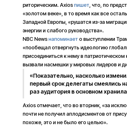
риторическим. Axios
пишет
, что, по пред
«золотом веке», в то время как все остал
Западной Европы, «рушатся из-за миграц
энергии и слабого руководства».
NBC News
напоминает
о выступлении Трам
«пообещал отвергнуть идеологию глобали
присоединиться к нему в патриотическом
вызвали насмешки у мировых лидеров и ди
«Показательно, насколько изменилс
первый срок делегаты смеялись на
раз аудитория в основном хранил
Axios отмечает, что во вторник, «за искл
почти не получил аплодисментов от прис
похоже, это и не было его целью».