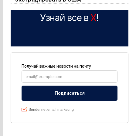
Узнай все в
X
!