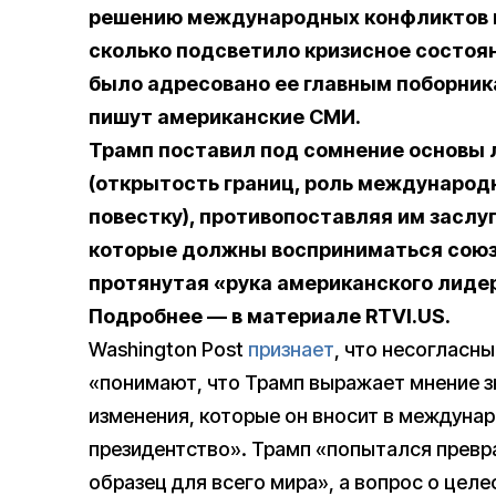
решению международных конфликтов и
сколько подсветило кризисное состоя
было адресовано ее главным поборник
пишут американские СМИ.
Трамп поставил под сомнение основы 
(открытость границ, роль международ
повестку), противопоставляя им заслу
которые должны восприниматься союз
протянутая «рука американского лидер
Подробнее — в материале RTVI.US.
Washington Post
признает
, что несогласн
«понимают, что Трамп выражает мнение з
изменения, которые он вносит в междунар
президентство». Трамп «попытался превр
образец для всего мира», а вопрос о цел