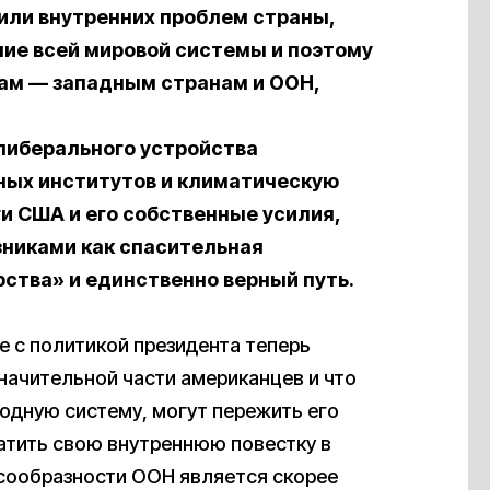
ли внутренних проблем страны,
ние всей мировой системы и поэтому
ам — западным странам и ООН,
либерального устройства
ных институтов и климатическую
ги США и его собственные усилия,
никами как спасительная
ства» и единственно верный путь.
ые с политикой президента теперь
начительной части американцев и что
одную систему, могут пережить его
атить свою внутреннюю повестку в
есообразности ООН является скорее