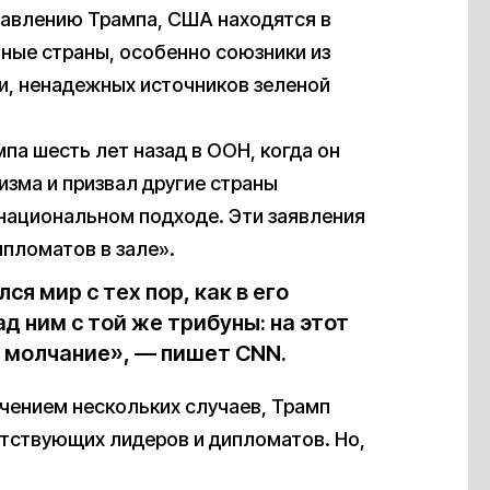
ставлению Трампа, США находятся в
ьные страны, особенно союзники из
ии, ненадежных источников зеленой
па шесть лет назад в ООН, когда он
зма и призвал другие страны
 национальном подходе. Эти заявления
пломатов в зале».
я мир с тех пор, как в его
д ним с той же трибуны: на этот
а молчание», — пишет CNN.
ючением нескольких случаев, Трамп
утствующих лидеров и дипломатов. Но,