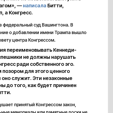
шагом», —
написала
Битти,
, а Конгресс.
в федеральный суд Вашингтона. В
вание о добавлении имени Трампа вышло
овету центра Конгрессом.
чия переименовывать Кеннеди-
испешники не должны нарушать
гресс ради собственного эго.
 позором для этого ценного
 оно служит. Эти незаконные
ы до того, как будет причинен
тти.
рушает принятый Конгрессом закон,
льные мемориалы или памятные доски не