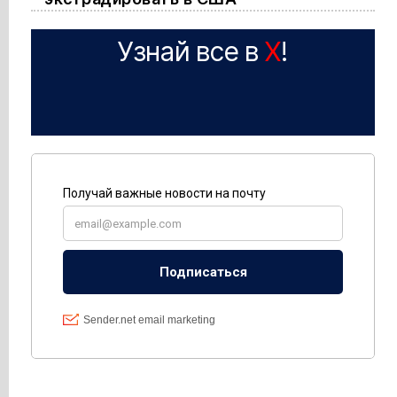
Узнай все в
X
!