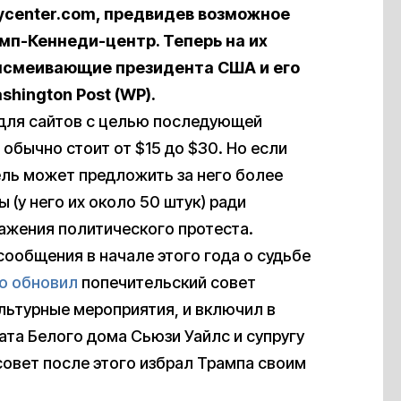
ycenter.com, предвидев возможное
мп-Кеннеди-центр. Теперь на их
 высмеивающие
президента
США и его
hington Post (WP).
для сайтов с целью последующей
обычно стоит от $15 до $30. Но если
ель может предложить за него более
(у него их около 50 штук) ради
ажения политического протеста.
ообщения в начале этого года о судьбе
о обновил
попечительский совет
льтурные мероприятия, и включил в
ата Белого дома Сьюзи Уайлс и супругу
совет после этого избрал Трампа своим