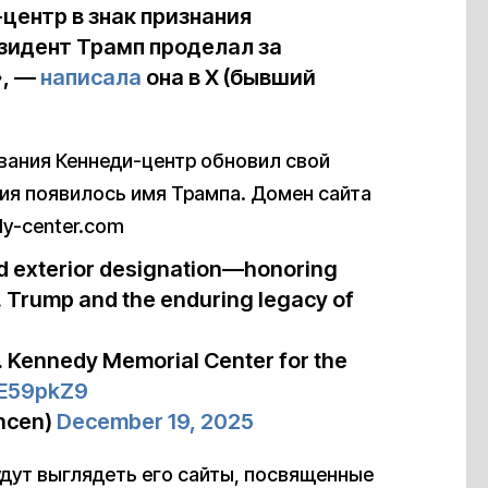
центр в знак признания
зидент Трамп проделал за
», —
написала
она в X (бывший
ования Кеннеди-центр обновил свой
ния появилось имя Трампа. Домен сайта
dy-center.com
ed exterior designation—honoring
J. Trump and the enduring legacy of
. Kennedy Memorial Center for the
EE59pkZ9
ncen)
December 19, 2025
удут выглядеть его сайты, посвященные