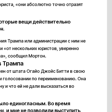
ориста, «они абсолютно точно отразят
которые вещи действительно
н.
ния Трампа или администрации с ним не
и «от нескольких юристов, уверенно
на», сообщил Мортон.
в Трампа
мен от штата Огайо Джойс Битти в свою
м голосовании по переименованию. Она
у и что ей не дали высказаться во
было единогласным. Во время
н, и мне не позволили выступить