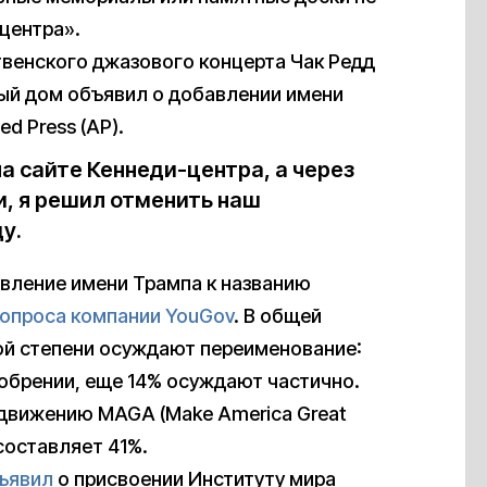
центра».
венского джазового концерта Чак Редд
лый дом объявил о добавлении имени
ed Press (AP).
а сайте Кеннеди-центра, а через
и, я решил отменить наш
у.
вление имени Трампа к названию
 опроса компании YouGov
. В общей
ой степени осуждают переименование:
обрении, еще 14% осуждают частично.
 движению MAGA (Make America Great
составляет 41%.
ъявил
о присвоении Институту мира