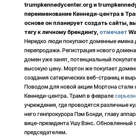
trumpkennedycenter.org и trumpkenned
переименование Кеннеди-центра в Тра
основе он планирует создать сайты,
тягу к личному брендингу,
отмечает
Was
Нередко люди покупают доменные имена 
перепродажи. Регистрация нового домена 
домен уже занят, потенциальный покупат
высокую цену. Мортон же покупает домены 
создания сатирических веб-страниц и выр
Поводом для новой акции Мортона стали с
Кеннеди-центра. Трамп в феврале
серьезн
учреждения, где проводятся различные ку
него генпрокурора Пэм Бонди, главу аппар
вице-президента Ушу Вэнс. Обновленный 
председателем.