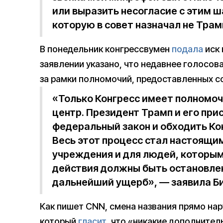
или выразить несогласие с этим 
которую в совет назначал не Трамп
В понедельник конгрессвумен
подала
иск 
заявлении указано, что недавнее голосо
за рамки полномочий, предоставленных с
«Только Конгресс имеет полномо
центр. Президент Трамп и его пр
федеральный закон и обходить Кон
Весь этот процесс стал настоящим
учреждения и для людей, которым
действия должны быть остановлен
дальнейший ущерб», — заявила Би
Как пишет CNN, смена названия прямо на
который
гласит
, что «никакие дополните