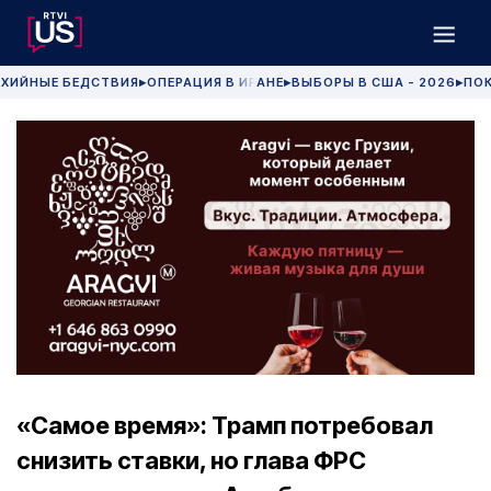
ХИЙНЫЕ БЕДСТВИЯ
ОПЕРАЦИЯ В ИРАНЕ
ВЫБОРЫ В США - 2026
ПОК
▶
▶
▶
«Самое время»: Трамп потребовал
снизить ставки, но глава ФРС