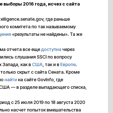
 выборы 2016 года, исчез с сайта
lligence.senate.gov, где раньше
ного комитета по так называемому
щение
«результаты не найдены». Та же
ома отчета все еще
доступна
через
нились слушания SSCI по вопросу
 Запада, как в
США
, так и в
Европе
.
а только скрыт с сайта Сената. Кроме
но
найти
на сайте GovInfo, где
США — в разделе выпадающего списка,
риод с 25 июля 2019 по 18 августа 2020
ельно насчет попыток вмешательства