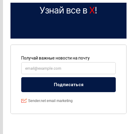
Узнай все в
X
!