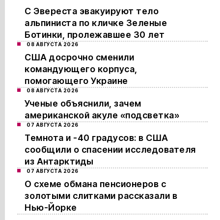
С Эвереста эвакуируют тело
альпиниста по кличке Зеленые
Ботинки, пролежавшее 30 лет
08 АВГУСТА 2026
США досрочно сменили
командующего корпуса,
помогающего Украине
08 АВГУСТА 2026
Ученые объяснили, зачем
американской акуле «подсветка»
07 АВГУСТА 2026
Темнота и -40 градусов: в США
сообщили о спасении исследователя
из Антарктиды
07 АВГУСТА 2026
О схеме обмана пенсионеров с
золотыми слитками рассказали в
Нью-Йорке