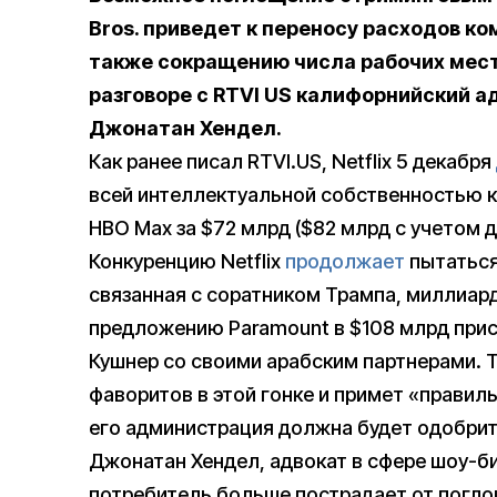
Bros. приведет к переносу расходов ко
также сокращению числа рабочих мест
разговоре с RTVI US калифорнийский а
Джонатан Хендел.
Как ранее писал RTVI.US, Netflix 5 декабря
всей интеллектуальной собственностью 
HBO Max за $72 млрд ($82 млрд с учетом 
Конкуренцию Netflix
продолжает
пытаться
связанная с соратником Трампа, миллиар
предложению Paramount в $108 млрд при
Кушнер со своими арабским партнерами. Т
фаворитов в этой гонке и примет «правиль
его администрация должна будет одобрит
Джонатан Хендел, адвокат в сфере шоу-б
потребитель больше пострадает от поглоще