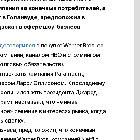
мпании на конечных потребителей, а
 в Голливуде, предположил в
двокат в сфере шоу-бизнеса
договорился
о покупке Warner Bros. со
компании, каналом HBO и стримингом
долговых обязательств).
 навязать компания Paramount,
дером Ларри Эллисоном. К последнему
соединился зять президента Джаред
рамп настаивал, что не имеет
ное» решение в интересах рынка, когда
ь сделку.
изнеса, предположил, что конечный
ния Warner Bros. компанией Netflix.