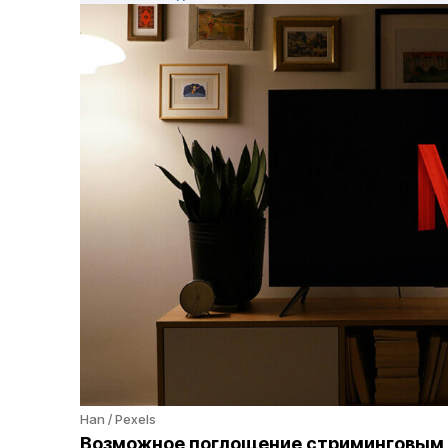
Han / Pexels
Возможное поглощение стриминговым с