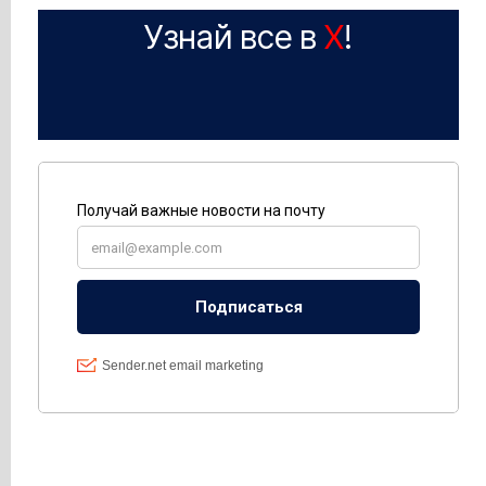
Узнай все в
X
!