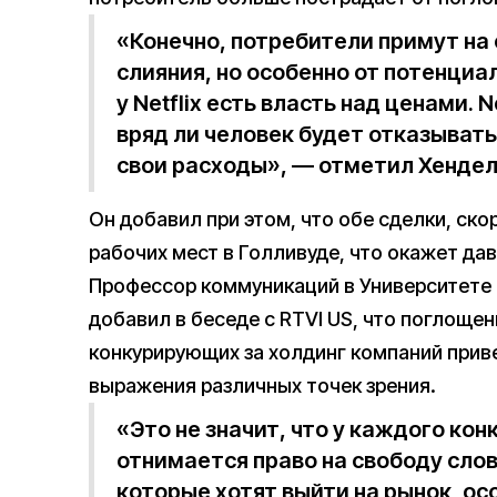
«Конечно, потребители примут на 
слияния, но особенно от потенциал
у Netflix есть власть над ценами. N
вряд ли человек будет отказывать
свои расходы», — отметил Хендел
Он добавил при этом, что обе сделки, ско
рабочих мест в Голливуде, что окажет да
Профессор коммуникаций в Университете
добавил в беседе с RTVI US, что поглощен
конкурирующих за холдинг компаний при
выражения различных точек зрения.
«Это не значит, что у каждого ко
отнимается право на свободу слов
которые хотят выйти на рынок, ос