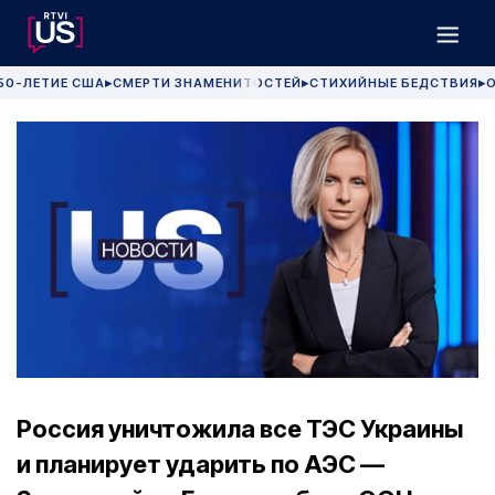
50-ЛЕТИЕ США
СМЕРТИ ЗНАМЕНИТОСТЕЙ
СТИХИЙНЫЕ БЕДСТВИЯ
О
▶
▶
▶
Россия уничтожила все ТЭС Украины
и планирует ударить по АЭС —