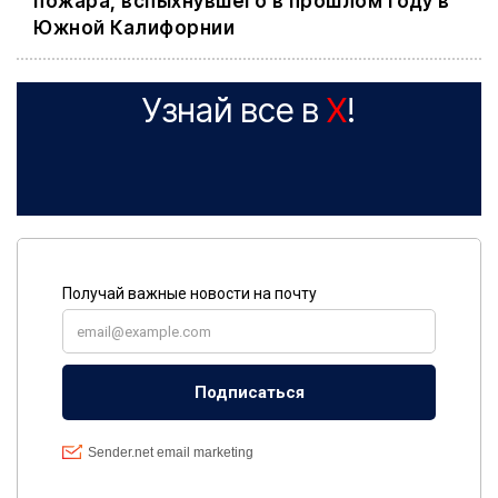
пожара, вспыхнувшего в прошлом году в
Южной Калифорнии
Узнай все в
X
!