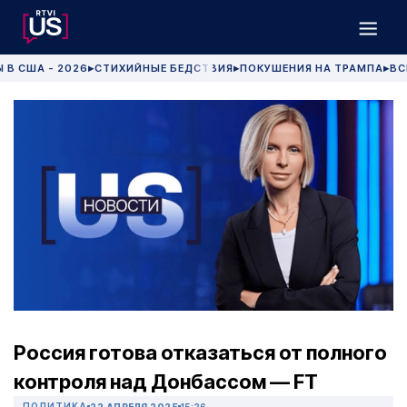
 В США - 2026
СТИХИЙНЫЕ БЕДСТВИЯ
ПОКУШЕНИЯ НА ТРАМПА
ВС
▶
▶
▶
Россия готова отказаться от полного
контроля над Донбассом — FT
ПОЛИТИКА
22 АПРЕЛЯ 2025
15:26