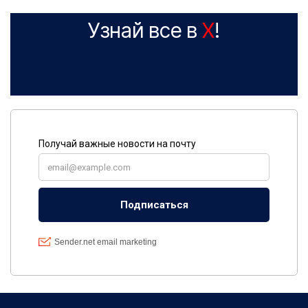
Узнай все в
X
!