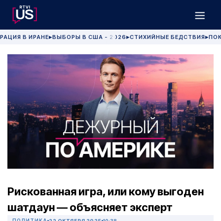
РАЦИЯ В ИРАНЕ
ВЫБОРЫ В США - 2026
СТИХИЙНЫЕ БЕДСТВИЯ
ПОК
▶
▶
▶
Рискованная игра, или кому выгоден
шатдаун — объясняет эксперт
ПОЛИТИКА
22 ОКТЯБРЯ 2025
10:38