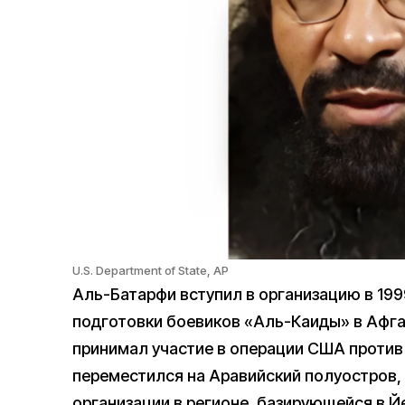
U.S. Department of State, AP
Аль-Батарфи вступил в организацию в 199
подготовки боевиков «Аль-Каиды» в Афган
принимал участие в операции США против 
переместился на Аравийский полуостров, 
организации в регионе, базирующейся в Й