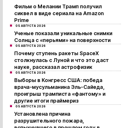
Фильм о Мелании Трамп получил
сиквел в виде сериала на Amazon
Prime
05 АВГУСТА 2026
Ученые показали уникальные снимки
Солнца с «перьями» на поверхности
05 АВГУСТА 2026
Почему ступень ракеты SpaceX
столкнулась с Луной и что это даст
науке, рассказал астрофизик
05 АВГУСТА 2026
Выборы в Конгресс США: победа
врача-мусульманина Эль-Сайеда,
проигрыш трамписта «фантому» и
другие итоги праймериз
05 АВГУСТА 2026
Установлена причина
разрушительного пожара,
вспыхнувшего в прошлом году в