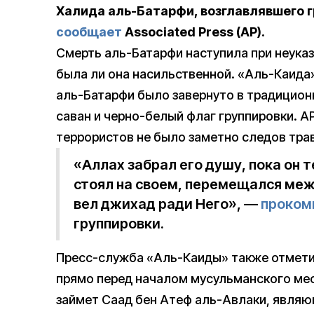
Халида аль-Батарфи, возглавлявшего г
сообщает
Associated Press (AP).
Смерть аль-Батарфи наступила при неуказ
была ли она насильственной. «Аль-Каида»
аль-Батарфи было завернуто в традицио
саван и черно-белый флаг группировки. AP
террористов не было заметно следов тра
«Аллах забрал его душу, пока он 
стоял на своем, перемещался меж
вел джихад ради Него», —
проком
группировки.
Пресс-служба «Аль-Каиды» также отметил
прямо перед началом мусульманского мес
займет Саад бен Атеф аль-Авлаки, являю