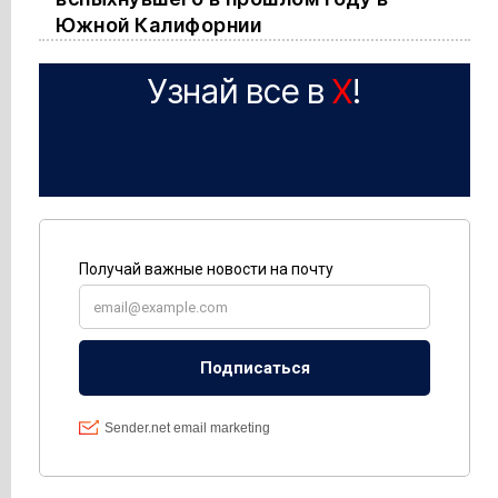
Южной Калифорнии
Узнай все в
X
!