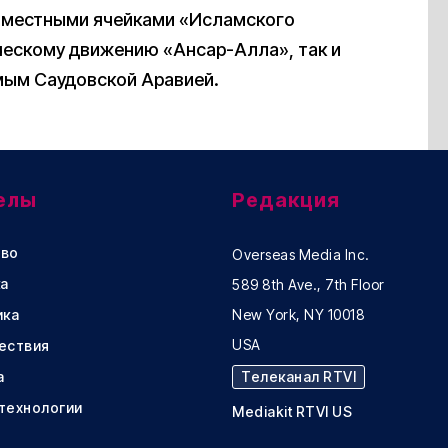
с местными ячейками «Исламского
нческому движению «Ансар-Алла», так и
мым Саудовской Аравией.
елы
Редакция
во
Overseas Media Inc.
а
589 8th Ave., 7th Floor
ика
New York, NY 10018
USA
ествия
а
Телеканал RTVI
 технологии
Mediakit RTVI US