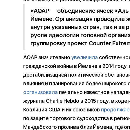
«AQAP — объединение ячеек «Аль
Йемене. Организация проводила 
внутри указанных стран, так и за
русле идеологии головной органи
группировку проект Counter Extrem
AQAP значительно
увеличила
собственное
гражданской войны в Йемене в 2014 году,
дестабилизацией политической обстанов
влияния и планирования более широкого с
организовала
печально известное нападен
журнала Charlie Hebdo в 2015 году, в ходе
Коалиция США и их союзников
продолжае
по защите торгового судоходства в регио
Мандебского пролива близ Йемена, где оп