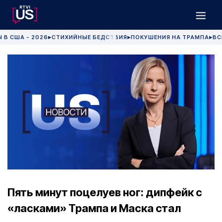
 В США - 2026
СТИХИЙНЫЕ БЕДСТВИЯ
ПОКУШЕНИЯ НА ТРАМПА
ВС
▶
▶
▶
Пять минут поцелуев ног: дипфейк с
«ласками» Трампа и Маска стал