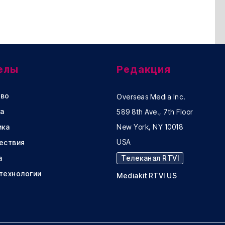
елы
Редакция
во
Overseas Media Inc.
а
589 8th Ave., 7th Floor
ика
New York, NY 10018
USA
ествия
а
Телеканал RTVI
 технологии
Mediakit RTVI US