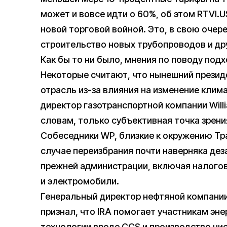
может и вовсе идти о 60%, об этом RTVI.
новой торговой войной. Это, в свою очере
строительство новых трубопроводов и др
Как бы то ни было, мнения по поводу под
Некоторые считают, что нынешний прези
отрасль из-за влияния на изменение клим
директор газотранспортной компании Willi
словам, только субъективная точка зрени
Собеседники WP, близкие к окружению Тра
случае переизбрания почти наверняка дез
прежней администрации, включая налого
и электромобили.
Генеральный директор нефтяной компании
признал, что IRA помогает участникам эн
технологии вроде CCS и производство чи