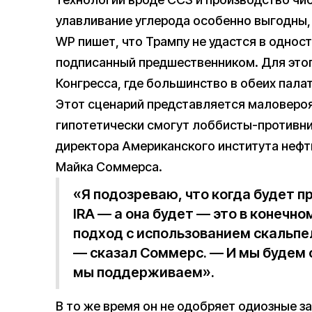
улавливание углерода особенно выгодны,
WP пишет, что Трампу не удастся в однос
подписанный предшественником. Для этог
Конгресса, где большинство в обеих пала
Этот сценарий представляется маловероя
гипотетически смогут лоббисты-противник
директора Американского института нефти (
Майка Соммерса.
«Я подозреваю, что когда будет 
IRA — а она будет — это в конечн
подход с использованием скальпел
— сказал Соммерс. — И мы будем 
мы поддерживаем».
В то же время он не одобряет одиозные 