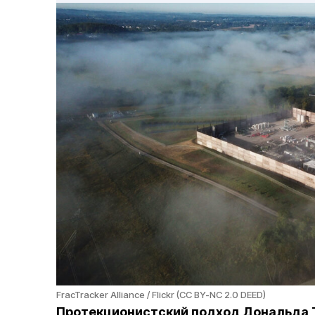
FracTracker Alliance / Flickr (CC BY-NC 2.0 DEED)
Протекционистский подход Дональда Т