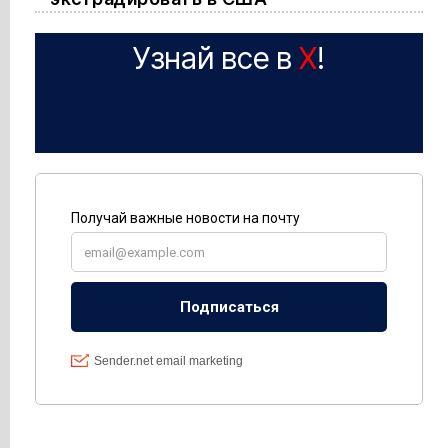
Узнай все в
X
!