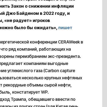
нить Закон о снижении инфляции
нный Джо Байденом в 2022 году, и
, «не радует» игроков
 можно было бы ожидать»,
пишет
энергетической конференции CERAWeek в
, что ряд компаний, работающих на
ворены переизбранием экс-президента.
н предлагает компаниям выгодные
ие углекислого газа (Carbon capture
льзоваться несколько крупных нефтяных
ют рекордные объемы сырой нефти,
быль, констатирует WP.
одход Трампа, обещавшего ввести по
вары из других стран (для Китая речь