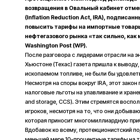
возвращения в Овальный кабинет отме
(Inflation Reduction Act, IRA), подписа
повысить тарифы на импортные товары
нефтегазового рынка «так сильно, как
Washington Post (WP).
После разговора с лидерами отрасли на 
Хьюстоне (Техас) газета пришла к выводу
ископаемом топливе, не были бы удовлет
Несмотря на споры вокруг IRA, этот зако
налоговые льготы на улавливание и хранен
and storage, CCS). Этим стремятся воспо
игроков, несмотря на то, что они добыва
которая приносит многомиллиардную при
Вдобавок ко всему, протекционистский п
меньшей мере 10-процентные тарифы на то