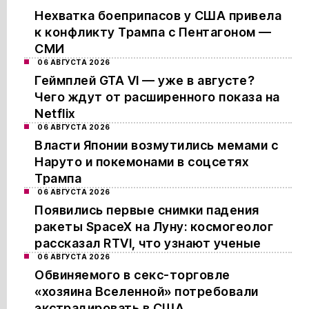
Нехватка боеприпасов у США привела
к конфликту Трампа с Пентагоном —
СМИ
06 АВГУСТА 2026
Геймплей GTA VI — уже в августе?
Чего ждут от расширенного показа на
Netflix
06 АВГУСТА 2026
Власти Японии возмутились мемами с
Наруто и покемонами в соцсетях
Трампа
06 АВГУСТА 2026
Появились первые снимки падения
ракеты SpaceX на Луну: космогеолог
рассказал RTVI, что узнают ученые
06 АВГУСТА 2026
Обвиняемого в секс-торговле
«хозяина Вселенной» потребовали
экстрадировать в США