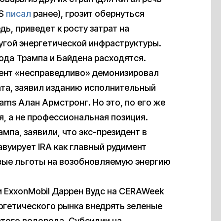
US
писал
ранее), грозит обернуться
дь, приведет к росту затрат на
угой энергетической инфраструктуры.
хода Трампа и Байдена расходятся.
дент «несправедливо» демонизировал
ата, заявил изданию исполнительный
ams Алан Армстронг. Но это, по его же
я, а не профессиональная позиция.
мпа, заявили, что экс-президент в
авуирует IRA как главный рудимент
вые льготы на возобновляемую энергию
 ExxonMobil Даррен Вудс на CERAWeek
ергетического рынка внедрять зеленые
стого водорода. Субсидии на