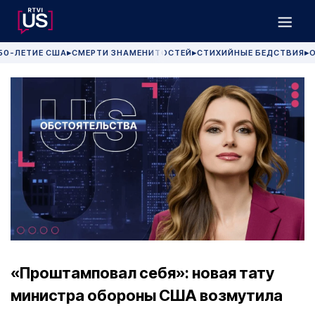
50-ЛЕТИЕ США
СМЕРТИ ЗНАМЕНИТОСТЕЙ
СТИХИЙНЫЕ БЕДСТВИЯ
О
▶
▶
▶
«Проштамповал себя»: новая тату
министра обороны США возмутила