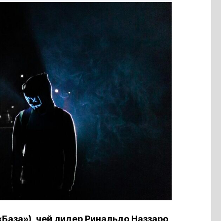
«База»), чей лидер Ринальдо Наззаро