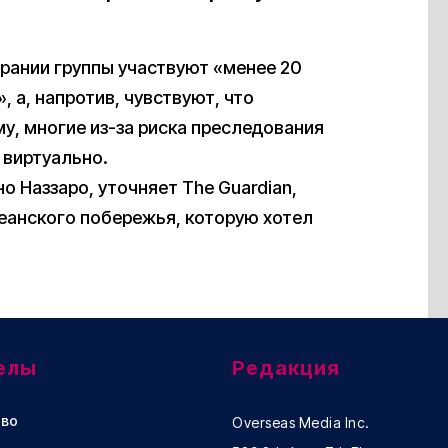
брании группы участвуют «менее 20
 а, напротив, чувствуют, что
му, многие из-за риска преследования
 виртуально.
но Наззаро, уточняет The Guardian,
еанского побережья, которую хотел
елы
Редакция
во
Overseas Media Inc.