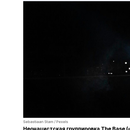
Sebastiaan Stam / Pexels
Неонацистская группировка The Base (