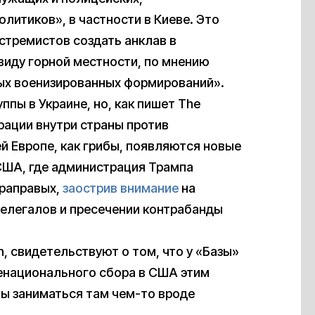
олитиков», в частности в Киеве. Это
стремистов создать анклав в
виду горной местности, по мнению
ых военизированных формирований».
ппы в Украине, но, как пишет The
рации внутри страны против
ей Европе, как грибы, появляются новые
 США, где администрация Трампа
траправых,
заострив внимание
на
нелегалов и пресечении контрабанды
, свидетельствуют о том, что у «Базы»
енационального сбора в США этим
ны заниматься там чем-то вроде