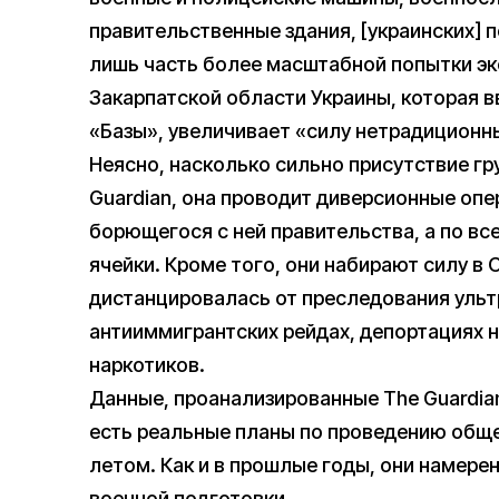
правительственные здания, [украинских] п
лишь часть более масштабной попытки эк
Закарпатской области Украины, которая в
«Базы», увеличивает «силу нетрадиционн
Неясно, насколько сильно присутствие гру
Guardian, она проводит диверсионные опе
борющегося с ней правительства, а по вс
ячейки. Кроме того, они набирают силу в
дистанцировалась от преследования уль
антииммигрантских рейдах, депортациях 
наркотиков.
Данные, проанализированные The Guardian
есть реальные планы по проведению общ
летом. Как и в прошлые годы, они намере
военной подготовки.