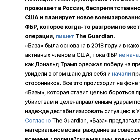
проживает в России, беспрепятственн
США и планирует новое военизированно
ФБР, которое когда-то разгромило эк
операции,
пишет
The Guardian.
«База» была основана в 2018 году и в ка
активных членов в США, пока ФБР
не нача
как Дональд Трамп одержал победу на пр
увидели в этом шанс для себя и
начали
при
сторонников. Все это происходит на фоне 
«Базы», которая ставит целью бороться п
убийствам и целенаправленным ударам по
надежде дестабилизировать ситуацию в У
Согласно
The Guardian, «База» предлага
материальное вознаграждение за соверше
военные и полицейские машины, военносл