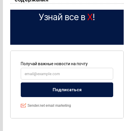
Узнай все в
X
!