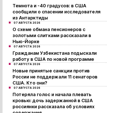
Темнота и -40 градусов: в США
сообщили о спасении исследователя
из Антарктиды
07 АВГУСТА 2026
О схеме обмана пенсионеров с
золотыми слитками рассказали в
Нью-Йорке
07 АВГУСТА 2026
Гражданам Узбекистана подыскали
работу в США по новой программе
07 АВГУСТА 2026
Новые принятые санкции против
России не поддержали 11 сенаторов
США. Кто они?
07 АВГУСТА 2026
Потеряла голос и начала плевать
кровью: дочь задержанной в США
россиянки рассказала об условиях
содержания