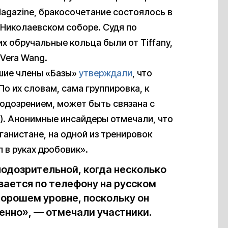
agazine, бракосочетание состоялось в
 Николаевском соборе. Судя по
х обручальные кольца были от Tiffany,
 Vera Wang.
вшие члены «Базы»
утверждали
, что
о их словам, сама группировка, к
подозрением, может быть связана с
). Анонимные инсайдеры отмечали, что
ганистане, на одной из тренировок
л в руках дробовик».
одозрительной, когда несколько
вается по телефону на русском
 хорошем уровне, поскольку он
венно», — отмечали участники.