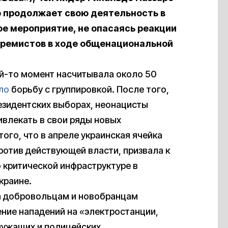
о продолжает свою деятельность в
е мероприятие, не опасаясь реакции
стремистов в ходе общенациональной
кой-то момент насчитывала около 50
ло
борьбу с группировкой. После того,
езидентских выборах, неонацисты
влекать в свои ряды новых
того, что в апреле украинская ячейка
ротив действующей власти, призвала к
 критической инфраструктуре в
краине.
ла добровольцам и новобранцам
ние нападений на «электростанции,
ужащих и полицейских,