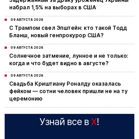
Задержанный за драку уроженец Украины
набрал 1,5% на выборах в США
09 АВГУСТА 2026
С Трампом свел Эпштейн: кто такой Тодд
Бланш, новый генпрокурор США?
09 АВГУСТА 2026
Cолнечное затмение, лунное и не только:
когда и что будет видно в августе?
09 АВГУСТА 2026
Свадьба Криштиану Роналду оказалась
фейком — сотни человек пришли не на ту
церемонию
Узнай все в
X
!