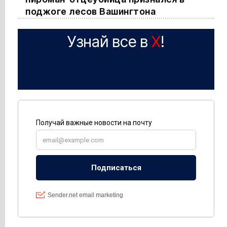
поджоге лесов Вашингтона
Узнай все в
X
!