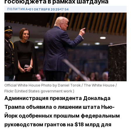
госбюджета в рамках шатдауна
ПОЛИТИКА
01 ОКТЯБРЯ 2025
17:54
Official White House Photo by Daniel Torok / The White House /
Flickr (United States government work )
Администрация президента Дональда
Трампа объявила о лишении штата Нью-
Йорк одобренных прошлым федеральным
руководством грантов на $18 млрд для