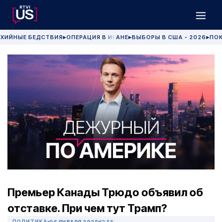
ХИЙНЫЕ БЕДСТВИЯ
ОПЕРАЦИЯ В ИРАНЕ
ВЫБОРЫ В США - 2026
ПОК
▶
▶
▶
Премьер Канады Трюдо объявил об
отставке. При чем тут Трамп?
ПОЛИТИКА
06 ЯНВАРЯ 2025
12:56