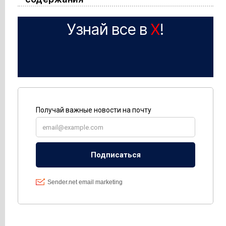
Узнай все в
X
!