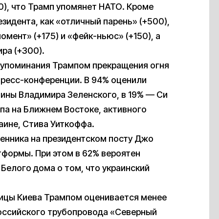
0), что Трамп упомянет НАТО. Кроме
резидента, как «отличный парень» (+500),
омент» (+175) и «фейк-ньюс» (+150), а
ра (+300).
 упоминания Трампом прекращения огня
пресс-конференции. В 94% оценили
ины Владимира Зеленского, в 19% — Си
па на Ближнем Востоке, активного
аине, Стива Уиткоффа.
венника на президентском посту Джо
тформы. При этом в 62% вероятен
Белого дома о том, что украинский
лицы Киева Трампом оценивается менее
российского трубопровода «Северный