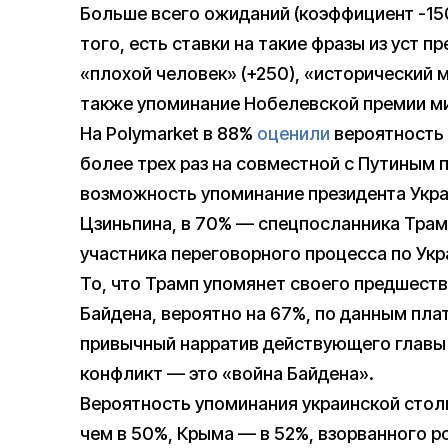
Больше всего ожиданий (коэффициент -15
того, есть ставки на такие фразы из уст п
«плохой человек» (+250), «исторический м
также упоминание Нобелевской премии ми
На Polymarket в 88%
оценили
вероятность
более трех раз на совместной с Путиным 
возможность упоминание президента Укра
Цзиньпина, в 70% — спецпосланника Трам
участника переговорного процесса по Укр
То, что Трамп упомянет своего предшест
Байдена, вероятно на 67%, по данным пла
привычный нарратив действующего главы 
конфликт — это «война Байдена».
Вероятность упоминания украинской сто
чем в 50%, Крыма — в 52%, взорванного 