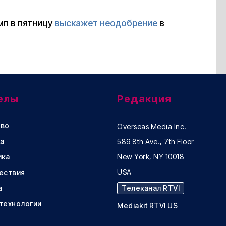
мп в пятницу
выскажет неодобрение
в
елы
Редакция
во
Overseas Media Inc.
а
589 8th Ave., 7th Floor
ика
New York, NY 10018
USA
ествия
а
Телеканал RTVI
 технологии
Mediakit RTVI US