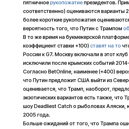
пятничное
рукопожатие
президентов. Прим
соответственно) оцениваются варианты 2-
более короткие рукопожатия оцениваются
вероятность того, что Путин с Трампом
о
В то же время на букмекерской платформе
коэффициент ставки +100)
ставят на то
чт
России к G7. Москву включали в этот клуб (
исключили после крымских событий 2014-
Согласно BetOnline, наименее (+400) веро
что Путин предложит США выйти из Север
оценивается, что Трамп, наоборот, предл
экзотических вариантов есть также, что Т
шоу Deadliest Catch о рыболовах Аляски, 
2005 года.
Больше ожиданий от того, что Трампа оши