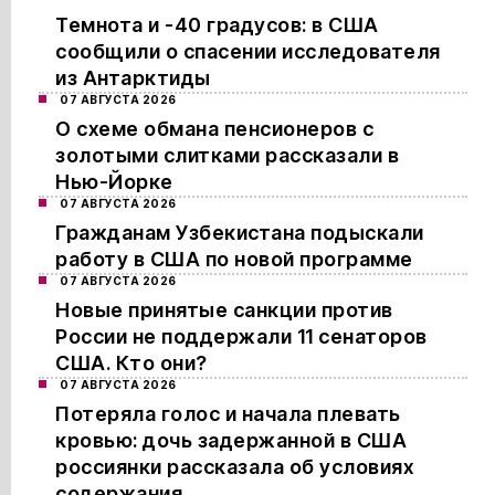
Темнота и -40 градусов: в США
сообщили о спасении исследователя
из Антарктиды
07 АВГУСТА 2026
О схеме обмана пенсионеров с
золотыми слитками рассказали в
Нью-Йорке
07 АВГУСТА 2026
Гражданам Узбекистана подыскали
работу в США по новой программе
07 АВГУСТА 2026
Новые принятые санкции против
России не поддержали 11 сенаторов
США. Кто они?
07 АВГУСТА 2026
Потеряла голос и начала плевать
кровью: дочь задержанной в США
россиянки рассказала об условиях
содержания