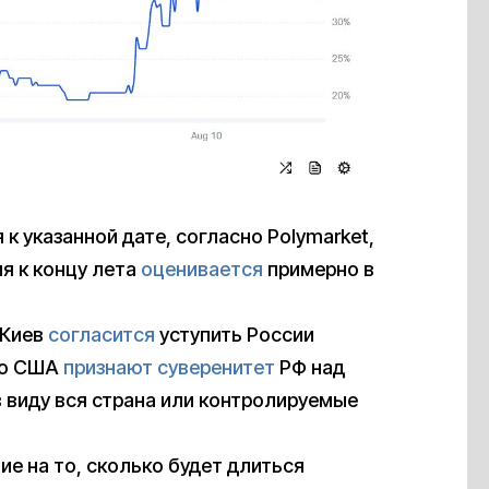
к указанной дате, согласно Polymarket,
я к концу лета
оценивается
примерно в
 Киев
согласится
уступить России
что США
признают суверенитет
РФ над
в виду вся страна или контролируемые
ие на то, сколько будет длиться