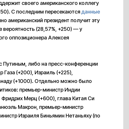
поддержит своего американского коллегу
250). С последним пересекаются
данные
нно американский президент получит эту
е вероятность (28,57%, +250) — у
ого оппозиционера Алексея
 с Путиным, либо на пресс-конференции
 Газа (+200), Израиль (+225),
анаду (+1000). Отдельно можно было
литиков: премьер-министр Индии
 Фридрих Мерц (+600), глава Китая Си
анюэль Макрон, премьер-министр
инистр Израиля Биньямин Нетаньяху (по