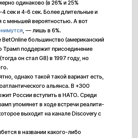
ерно одинаково (в 26% и 25%
4 сек и 4-6 сек. Более длительные и
 с меньшей вероятностью. А вот
бнимутся
, — лишь в 6%.
 BetOnline большинство (американский
о Трамп поддержит присоединение
тогда он стал G8) в 1997 году, но
го.
ятно, однако такой такой вариант есть,
оатлантического альянса. В +300
ожит России вступить в НАТО. Среди
рамп упомянет в ходе встречи реалити-
которое выходит на канале Discovery с
бется в названии какого-либо