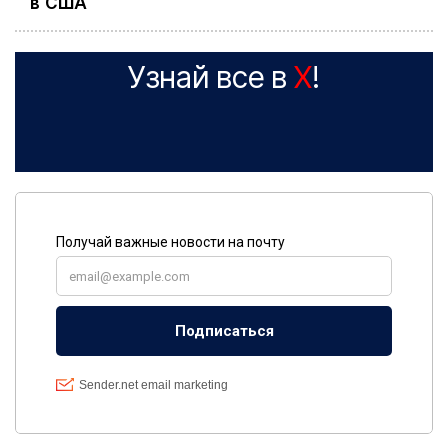
в США
Узнай все в
X
!