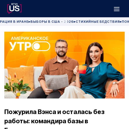
РАЦИЯ В ИРАНЕ
ВЫБОРЫ В США - 2026
СТИХИЙНЫЕ БЕДСТВИЯ
ПОК
▶
▶
▶
Пожурила Вэнса и осталась без
работы: командира базы в