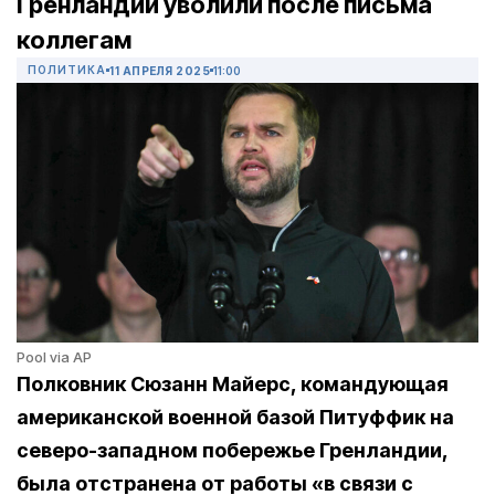
Гренландии уволили после письма
коллегам
ПОЛИТИКА
11 АПРЕЛЯ 2025
11:00
Pool via AP
Полковник Сюзанн Майерс, командующая
американской военной базой Питуффик на
северо-западном побережье Гренландии,
была отстранена от работы «в связи с