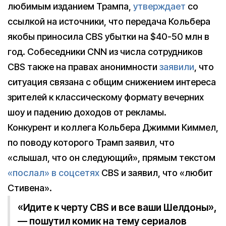
любимым изданием Трампа,
утверждает
со
ссылкой на источники, что передача Кольбера
якобы приносила CBS убытки на $40-50 млн в
год. Собеседники CNN из числа сотрудников
CBS также на правах анонимности
заявили
, что
ситуация связана с общим снижением интереса
зрителей к классическому формату вечерних
шоу и падению доходов от рекламы.
Конкурент и коллега Кольбера Джимми Киммел,
по поводу которого Трамп заявил, что
«слышал, что он следующий», прямым текстом
«послал» в соцсетях
CBS и заявил, что «любит
Стивена».
«Идите к черту CBS и все ваши Шелдоны»,
— пошутил комик на тему сериалов