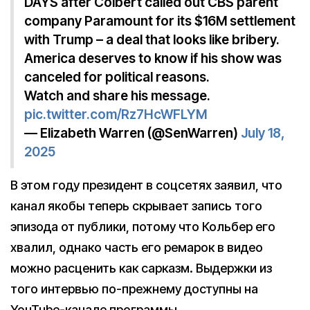
DAYS after Colbert called out CBS parent
company Paramount for its $16M settlement
with Trump – a deal that looks like bribery.
America deserves to know if his show was
canceled for political reasons.
Watch and share his message.
pic.twitter.com/Rz7HcWFLYM
— Elizabeth Warren (@SenWarren)
July 18,
2025
В этом году президент в соцсетях заявил, что
канал якобы теперь скрывает запись того
эпизода от публики, потому что Кольбер его
хвалил, однако часть его ремарок в видео
можно расценить как сарказм. Выдержки из
того интервью по-прежнему доступны на
YouTube-канале программы.