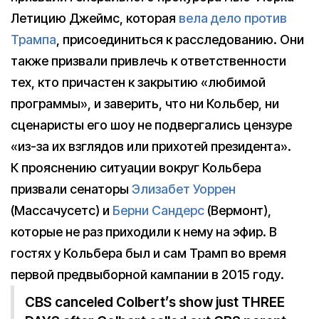
Летицию Джеймс, которая
вела дело против
Трампа
, присоединиться к расследованию. Они
также призвали привлечь к ответственности
тех, кто причастен к закрытию «любимой
программы», и заверить, что ни Кольбер, ни
сценаристы его шоу не подвергались цензуре
«из-за их взглядов или прихотей президента».
К прояснению ситуации вокруг Кольбера
призвали сенаторы
Элизабет Уоррен
(Массачусетс) и
Берни Сандерс
(Вермонт),
которые не раз приходили к нему на эфир. В
гостях у Кольбера был и сам Трамп во время
первой предвыборной кампании в 2015 году.
CBS canceled Colbert’s show just THREE