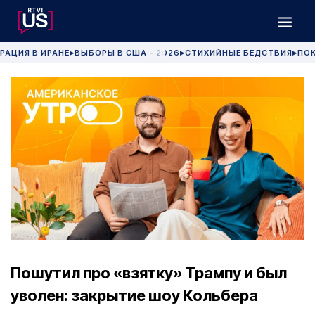
РАЦИЯ В ИРАНЕ
ВЫБОРЫ В США - 2026
СТИХИЙНЫЕ БЕДСТВИЯ
ПОК
▶
▶
▶
Пошутил про «взятку» Трампу и был
уволен: закрытие шоу Кольбера