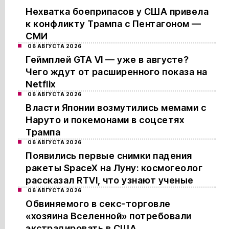
Нехватка боеприпасов у США привела
к конфликту Трампа с Пентагоном —
СМИ
06 АВГУСТА 2026
Геймплей GTA VI — уже в августе?
Чего ждут от расширенного показа на
Netflix
06 АВГУСТА 2026
Власти Японии возмутились мемами с
Наруто и покемонами в соцсетях
Трампа
06 АВГУСТА 2026
Появились первые снимки падения
ракеты SpaceX на Луну: космогеолог
рассказал RTVI, что узнают ученые
06 АВГУСТА 2026
Обвиняемого в секс-торговле
«хозяина Вселенной» потребовали
экстрадировать в США