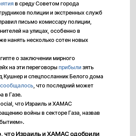
нятия
в среду Советом города
рудников полиции и экстренных служб
аправил письмо комиссару полиции,
нителей на улицах, особенно в
же нанять несколько сотен новых
Египте о заключении мирного
ейх на эти переговоры
прибыли
зять
 Кушнер и спецпосланник Белого дома
сообщалось
, что последний может
 в Газе.
Social, что Израиль и ХАМАС
ращению войны в секторе Газа, назвав
обытием».
, что Израиль и ХАМАС одобрили