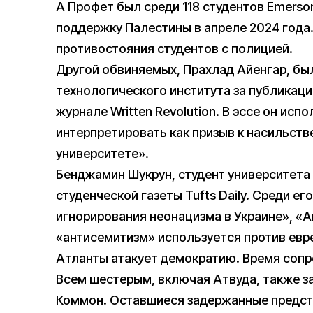
А Профет был среди 118 студентов Emerson
поддержку Палестины в апреле 2024 года.
противостояния студентов с полицией.
Другой обвиняемых, Прахлад Айенгар, бы
технологического института за публикаци
журнале Written Revolution. В эссе он ис
интерпретировать как призыв к насильст
университете».
Бенджамин Шукрун, студент университета
студенческой газеты Tufts Daily. Среди ег
игнорирования неонацизма в Украине», «А
«антисемитизм» используется против евре
Атланты атакует демократию. Время сопр
Всем шестерым, включая Атвуда, также з
Коммон. Оставшиеся задержанные предста