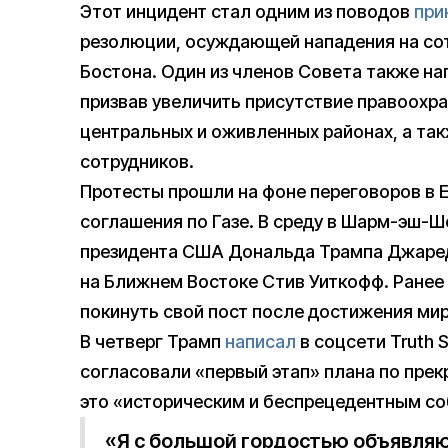
Этот инцидент стал одним из поводов
при
резолюции, осуждающей нападения на сот
Бостона. Один из членов Совета также н
призвав увеличить присутствие правоохра
центральных и оживленных районах, а так
сотрудников.
Протесты прошли на фоне переговоров в 
соглашения по Газе. В среду в Шарм-эш-Ш
президента США Дональда Трампа Джаред
на Ближнем Востоке Стив Уиткофф. Ранее
покинуть свой пост после достижения мира
В четверг Трамп
написал
в соцсети Truth 
согласовали «первый этап» плана по прек
это «историческим и беспрецедентным с
«Я с большой гордостью объявляю