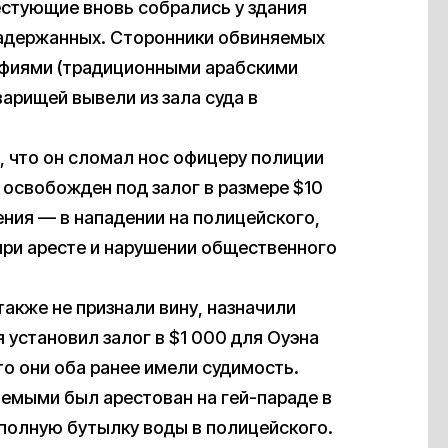
тестующие вновь собрались у здания
 задержанных. Сторонники обвиняемых
уфиями (традиционными арабскими
варищей вывели из зала суда в
, что он сломал нос офицеру полиции
 освобожден под залог в размере $10
ния — в нападении на полицейского,
ри аресте и нарушении общественного
акже не признали вину, назначили
я установил залог в $1 000 для Оуэна
о они оба ранее имели судимость.
аемыми был арестован на гей-параде в
л полную бутылку воды в полицейского.