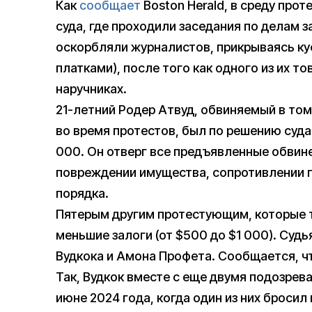
Как
сообщает
Boston Herald, в среду про
суда, где проходили заседания по делам
оскорбляли журналистов, прикрываясь к
платками), после того как одного из их то
наручниках.
21-летний Родер Атвуд, обвиняемый в том
во время протестов, был по решению суда
000. Он отверг все предъявленные обвине
повреждении имущества, сопротивлении п
порядка.
Пятерым другим протестующим, которые т
меньшие залоги (от $500 до $1 000). Судь
Вудкока и Амона Профета. Сообщается, чт
Так, Вудкок вместе с еще двумя подозрев
июне 2024 года, когда один из них броси