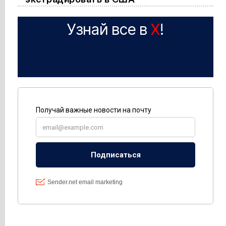
Узнай все в
X
!