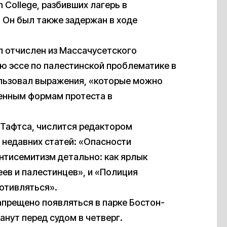
 College, разбивших лагерь в
 Он был также задержан в ходе
л отчислен из Массачусетского
ю эссе по палестинской проблематике в
пользовал выражения, «которые можно
венным формам протеста в
 Тафтса, числится редактором
о недавних статей: «Опасности
нтисемитизм детально: как ярлык
ев и палестинцев», и «Полиция
отивляться».
апрещено появляться в парке Бостон-
нут перед судом в четверг.