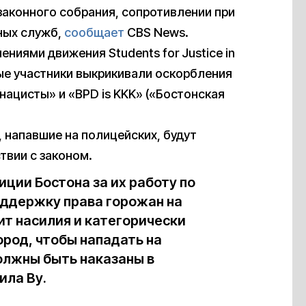
законного собрания, сопротивлении при
ных служб,
сообщает
CBS News.
ниями движения Students for Justice in
рые участники выкрикивали оскорбления
 нацисты» и «BPD is KKK» («Бостонская
, напавшие на полицейских, будут
твии с законом.
ции Бостона за их работу по
оддержку права горожан на
ит насилия и категорически
ород, чтобы нападать на
олжны быть наказаны в
ила Ву.