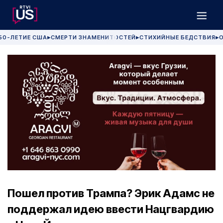
50-ЛЕТИЕ США
СМЕРТИ ЗНАМЕНИТОСТЕЙ
СТИХИЙНЫЕ БЕДСТВИЯ
О
▶
▶
▶
Пошел против Трампа? Эрик Адамс не
поддержал идею ввести Нацгвардию