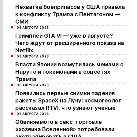
Нехватка боеприпасов у США привела
к конфликту Трампа с Пентагоном —
СМИ
06 АВГУСТА 2026
Геймплей GTA VI — уже в августе?
Чего ждут от расширенного показа на
Netflix
06 АВГУСТА 2026
Власти Японии возмутились мемами с
Наруто и покемонами в соцсетях
Трампа
06 АВГУСТА 2026
Появились первые снимки падения
ракеты SpaceX на Луну: космогеолог
рассказал RTVI, что узнают ученые
06 АВГУСТА 2026
Обвиняемого в секс-торговле
«хозяина Вселенной» потребовали
экстрадировать в США