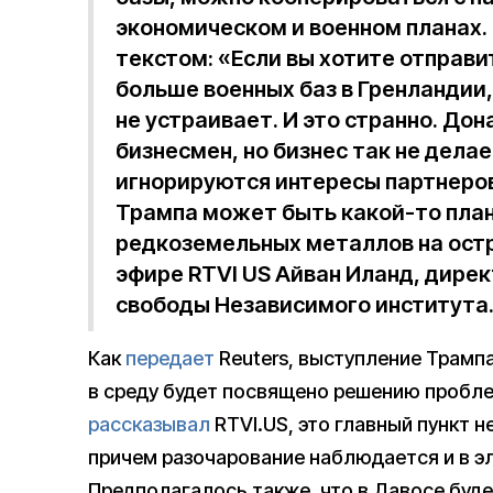
экономическом и военном планах.
текстом: «Если вы хотите отправи
больше военных баз в Гренландии,
не устраивает. И это странно. До
бизнесмен, но бизнес так не дела
игнорируются интересы партнеров.
Трампа может быть какой-то план 
редкоземельных металлов на остр
эфире RTVI US Айван Иланд, дирек
свободы Независимого института
Как
передает
Reuters, выступление Трамп
в среду будет посвящено решению пробле
рассказывал
RTVI.US, это главный пункт 
причем разочарование наблюдается и в э
Предполагалось также, что в Давосе буде