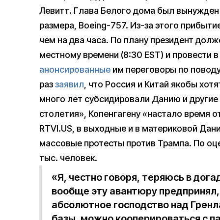
Левитт. Глава Белого дома был вынужден
размера, Boeing-757. Из-за этого прибыт
чем на два часа. По плану президент долже
местному времени (8:30 EST) и провести 
анонсированные
им переговоры по поводу
раз
заявил
, что Россия и Китай якобы хот
много лет субсидировали Данию и другие 
столетия», Копенгагену «настало время о
RTVI.US, в выходные и в материковой Дан
массовые протесты против Трампа. По оце
тыс. человек.
«Я, честно говоря, теряюсь в дог
вообще эту авантюру предпринял,
абсолютное господство над Гренл
базы, можно кооперироваться с п