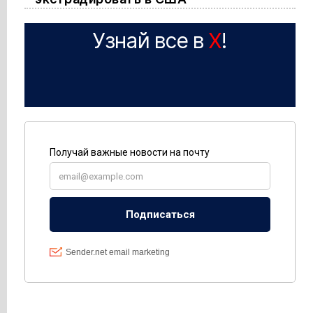
Узнай все в
X
!