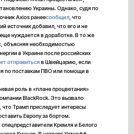
тановлению Украины. Однако, судя по
точник Axios ранее
сообщил
, что
й источник добавил, что его и не
еще нуждается в доработке. В то же
с, объясняя необходимостью
нергии в Украине после российских
ет отправиться
в Швейцарию, если
ия по поставкам ПВО или помощи в
ючевая роль в «плане процветания»
омпании BlackRock. Это вызвало
, что Трамп преследует интересы
оставить Европу за бортом.
ь спецпредставители Кремля и Белого
жаред Кушнер. В четверг Уиткофф