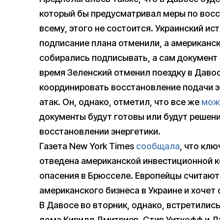
который бы предусматривал меры по восс
всему, этого не состоится. Украинский ис
подписание плана отменили, а американски
собирались подписывать, а сам документ 
время Зеленский отменил поездку в Даво
координировать восстановление подачи э
атак. Он, однако, отметил, что все же
мож
документы будут готовы или будут решен
восстановлении энергетики.
Газета New York Times
сообщала
, что кл
отведена американской инвестиционной к
опасения в Брюсселе. Европейцы считают
американского бизнеса в Украине и хочет 
В Давосе во вторник, однако, встретилис
дома Кирилл Дмитриев, Стив Уиткофф и Д