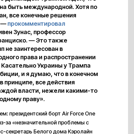
на быть международной. Хотя по
ан, все конечные решения
, —
прокомментировал
вен Зунас, профессор
ранциско. — Это также
п не заинтересован в
дного права и распространении
 Касательно Украины у Трампа
иции, и я думаю, что в конечном
 в принципе, все действия
ждой власти, нежели какими-то
одному праву».
м: президентский борт Air Force One
из-за «незначительной проблемы с
с-секретарь Белого дома Кэролайн