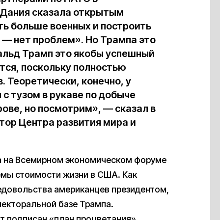
 Дания сказала открытым
ть больше военных и построить
 — нет проблем». Но Трампа это
нальд Трамп это якобы успешный
ется, поскольку полностью
 Теоретически, конечно, у
с тузом в рукаве по добыче
ове, но посмотрим», — сказал в
тор Центра развития мира и
.
а на Всемирном экономическом форуме
мы стоимости жизни в США. Как
недовольства американцев президентом,
лекторальной базе Трампа.
т подписан «план процветания»,