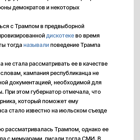
роны демократов и некоторых
ься с Трампом в предвыборной
мпровизированной
дискотеке
во время
ты тогда
называли
поведение Трампа
а не стала рассматривать ее в качестве
е словам, кампания республиканца не
ной документацией, необходимой для
 При этом губернатор отмечала, что
рника, который поможет ему
са стало известно на июльском съезде
ю рассматривалась Трампом, однако ее
ла с мемуарами, писали тогда СМИ. В