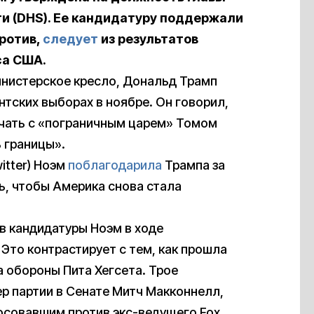
и (DHS). Ее кандидатуру поддержали
против,
следует
из результатов
са США.
инистерское кресло, Дональд Трамп
тских выборах в ноябре. Он говорил,
ичать с «пограничным царем» Томом
 границы».
itter) Ноэм
поблагодарила
Трампа за
ь, чтобы Америка снова стала
в кандидатуры Ноэм в ходе
. Это контрастирует с тем, как прошла
а обороны Пита Хегсета. Трое
р партии в Сенате Митч Макконнелл,
осовавшим против экс-ведущего Fox