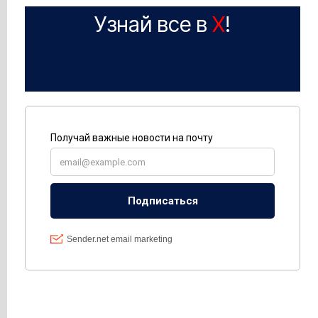
Узнай все в
X
!