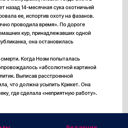
ет назад 14-месячная сука охотничьей
овала ее, испортив охоту на фазанов.
ично проводила время». По дороге
омашних кур, принадлежавших одной
публиканка, она остановилась
о смерти. Когда Ноэм попыталась
 сопровождалось «абсолютной картиной
олитик. Выписав расстроенной
ила, что должна усыпить Крикет. Она
еку, где сделала «неприятную работу».
елы
Редакция