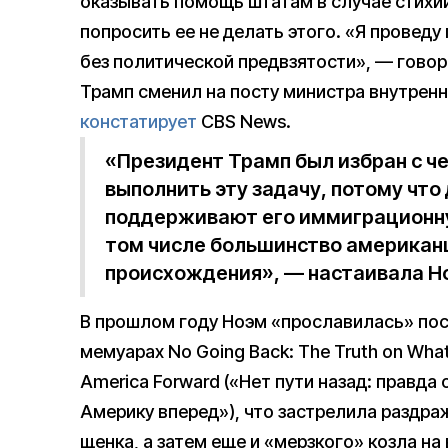
оказывать помощь штатам в случае стихи
попросить ее не делать этого. «Я проведу
без политической предвзятости», — говор
Трамп сменил на посту министра внутренн
констатирует
CBS News.
«Президент Трамп был избран с ч
выполнить эту задачу, потому что
поддерживают его иммиграционну
том числе большинство американ
происхождения», — настаивала Но
В прошлом году Ноэм «прославилась» пос
мемуарах No Going Back: The Truth on What
America Forward («Нет пути назад: правда о
Америку вперед»), что застрелила раздр
щенка, а затем еще и «мерзкого» козла на 