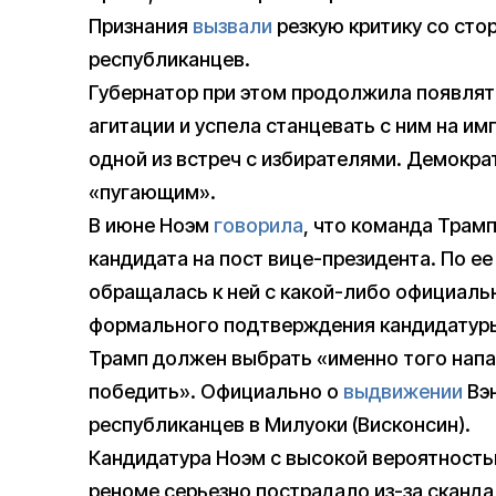
Признания
вызвали
резкую критику со сто
республиканцев.
Губернатор при этом продолжила появлят
агитации и успела станцевать с ним на и
одной из встреч с избирателями. Демокра
«пугающим».
В июне Ноэм
говорила
, что команда Трамп
кандидата на пост вице-президента. По е
обращалась к ней с какой-либо официаль
формального подтверждения кандидатуры.
Трамп должен выбрать «именно того напа
победить». Официально о
выдвижении
Вэн
республиканцев в Милуоки (Висконсин).
Кандидатура Ноэм с высокой вероятность
реноме серьезно пострадало из-за сканда