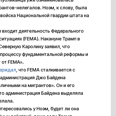
антов-нелегалов. Ноэм, к слову, была
л войска Национальной гвардии штата на
е входит деятельность Федерального
ситуациях (FEMA). Накануне Трамп в
 Северную Каролину заявил, что
о процессу фундаментальной реформы и
 от FEMA».
ерждал
, что FEMA сталкивается с
о администрация Джо Байдена
личными на мигрантов». Он и его
что администрация Байдена выделяла
елала.
тересовались у Ноэм, будет ли она