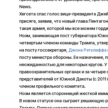
News.
Хегсета спас голос вице-президента Джей
присяге, заявив, что новый глава Пентаго
такая армия, которой мы все можем горди
Ноэм, занимающая пост губернатора Южно
четвертым членом команды Трампа, утв
на посту госсекретаря,
Джона Рэтклиффа
посту министра обороны. Ее назначение, п
неожиданностью для некоторых кругов. У
правоохранительных органах и за четыре 
представителей от Южной Дакоты (с 2011 п
членом профильного комитета.
Ноэм является сторонницей жесткой имм
В новом статусе она сыграет решающую р
Трампа. Первая неделя президентства ре