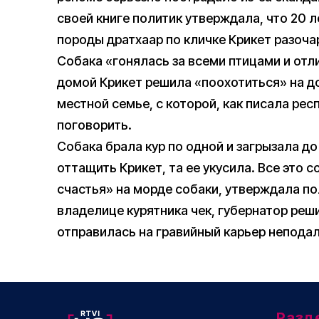
своей книге политик утверждала, что 20 л
породы дратхаар по кличке Крикет разочар
Собака «гонялась за всеми птицами и отл
домой Крикет решила «поохотиться» на д
местной семье, с которой, как писала рес
поговорить.
Собака брала кур по одной и загрызала д
оттащить Крикет, та ее укусила. Все это
счастья» на морде собаки, утверждала п
владелице курятника чек, губернатор реш
отправилась на гравийный карьер неподал
Разд