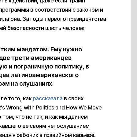
йных действий, даже если Трамп
 программы в соответствии с законом и
ила она. За годы первого президентства
ей безопасности шесть человек,
етким мандатом. Ему нужно
 две трети американцев
ю и пограничную политику, в
цев латиноамериканского
эм на слушаниях.
ле того, как
рассказала
в своих
’s Wrong with Politics and How We Move
 том, что не так, и как мы двинем
ажавшего ее своим непослушанием
виду у рабочих в гравийном карьере.