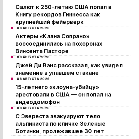
Салют к 250-летию США попал в
Книгу рекордов Гиннесса как
крупнейший фейерверк
08 АВГУСТА 2026
Актеры «Клана Сопрано»
воссоединились на похоронах
Винсента Пасторе
08 АВГУСТА 2026
Джей Ди Вэнс рассказал, как увидел
знамение в упавшем стакане
08 АВГУСТА 2026
15-летнего «клоуна-убийцу»
арестовали в США — он попал на
видеодомофон
08 АВГУСТА 2026
С Эвереста эвакуируют тело
альпиниста по кличке Зеленые
Ботинки, пролежавшее 30 лет