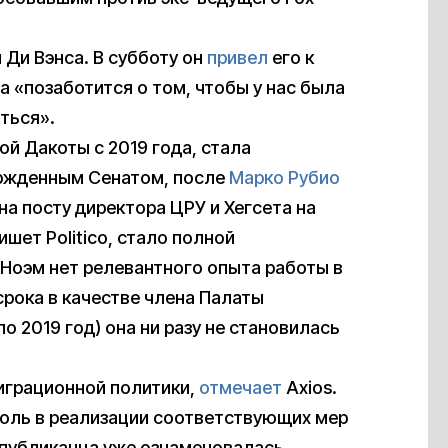
 Ди Вэнса. В субботу он
привел
его к
на «позаботится о том, чтобы у нас была
ться».
й Дакоты с 2019 года, стала
ержденным Сенатом, после
Марко Рубио
на посту директора ЦРУ и Хегсета на
ишет Politico, стало полной
 Ноэм нет релевантного опыта работы в
срока в качестве члена Палаты
о 2019 год) она ни разу не становилась
играционной политики,
отмечает
Axios.
оль в реализации соответствующих мер
спубликанца уже ознаменовалась