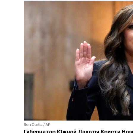
Ben Curtis / AP
Губернатор Южной Дакоты Кристи Ноэ