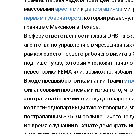
массовыми
арестами
и
депортациями
мигр
первым губернатором
, который разверну
границе с Мексикой в Техасе.
В сферу ответственности главы DHS такж
агентства по управлению в чрезвычайных 
рамках своего первого рабочего визита в
подпишет указ, который «положит начал
перестройки FEMA или, возможно, избавит
В ходе предвыборной кампании Трамп
утв
финансовыми проблемами из-за того, чт
«потратила более миллиарда долларов на
коллеги-однопартийцы также говорили, 
пострадавшим $750 и больше ничего не д
Во время слушаний в Сенате демократы ин