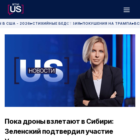
 В США - 2026
СТИХИЙНЫЕ БЕДСТВИЯ
ПОКУШЕНИЯ НА ТРАМПА
ВС
▶
▶
▶
Пока дроны взлетают в Сибири:
Зеленский подтвердил участие