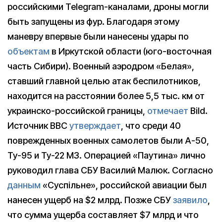
российскими Telegram-каналами, дроны могли
быть запущены из фур. Благодаря этому
маневру впервые были нанесены удары по
объектам
в Иркутской области (юго-восточная
часть Сибири). Военный аэродром «Белая»,
ставший главной целью атак беспилотников,
находится на расстоянии более 5,5 тыс. км от
украинско-российской границы,
отмечает
Bild.
Источник BBC
утверждает
, что среди 40
поврежденных военных самолетов были А-50,
Ту-95 и Ту-22 М3. Операцией «Паутина» лично
руководил глава СБУ Василий Малюк. Согласно
данным
«Суспiльне», российской авиации был
нанесен ущерб на $2 млрд. Позже СБУ
заявило
,
что сумма ущерба составляет $7 млрд и что