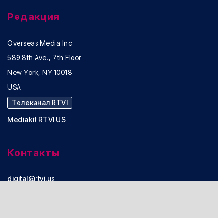
Редакция
Overseas Media Inc.
589 8th Ave., 7th Floor
New York, NY 10018
USA
Телеканал RTVI
Mediakit RTVI US
Контакты
digital@rtvi.us
Реклама:
advertising@rtvi.us
Office: +1 (917) 722-98-38