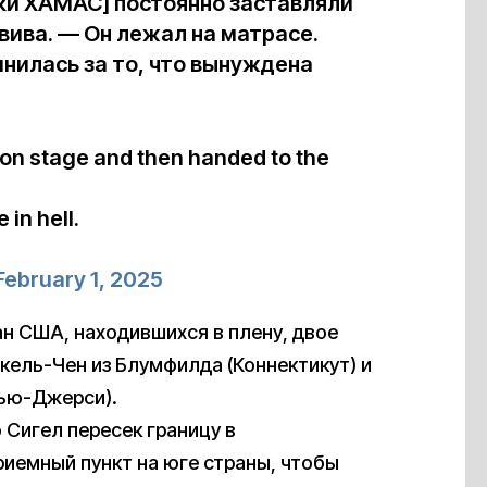
ики ХАМАС] постоянно заставляли
вива. — Он лежал на матрасе.
инилась за то, что вынуждена
on stage and then handed to the
in hell.
February 1, 2025
ан США, находившихся в плену, двое
кель-Чен из Блумфилда (Коннектикут) и
Нью-Джерси).
о Сигел пересек границу в
риемный пункт на юге страны, чтобы