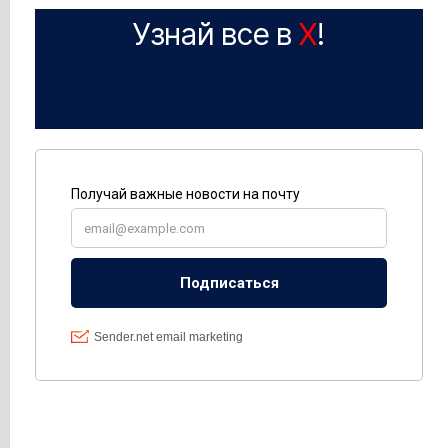
Узнай все в
X
!