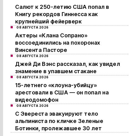
Салют к 250-летию США попал в
Книгу рекордов Гиннесса как
крупнейший фейерверк
08 АВГУСТА 2026
Актеры «Клана Сопрано»
воссоединились на похоронах
Винсента Пасторе
08 АВГУСТА 2026
Джей Ди Вэнс рассказал, как увидел
знамение в упавшем стакане
08 АВГУСТА 2026
15-летнего «клоуна-убийцу»
арестовали в США — он попал на
видеодомофон
08 АВГУСТА 2026
С Эвереста эвакуируют тело
альпиниста по кличке Зеленые
Ботинки, пролежавшее 30 лет