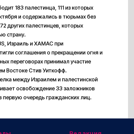
одит 183 палестинца, 111 из которых
ктября и содержались в тюрьмах без
72 других палестинцев, которых
ью страну.
US, Израиль и ХАМАС при
тигли соглашения о прекращении огня и
ных переговорах принимал участие
ем Востоке Стив Уиткофф.
делка между Израилем и палестинской
ривает освобождение 33 заложников
в первую очередь гражданских лиц.
елы
Редакция