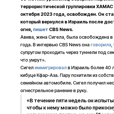
террористической группировки ХАМАС 
октября 2023 года, освобожден. Он с
который вернулся в Израиль после до
огня,
пишет
CBS News.
Авива, жена Сигела, была освобождена в 
года. В интервью CBS News она
говорила
,
супругом проходить через туннели под сек
что умрут».
Сигел
иммигрировал
в Израиль более 40 л
кибуце Кфар-Аза. Пару похитили из собств
семейном автомобиле. Сигел получил нес
огнестрельное ранение в руку.
«В течение пяти недель он испыт
чтобы к нему можно было прикосн