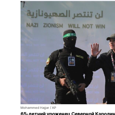
Mohammed Hajjar / AP
65-летний уроженец Северной Каролины