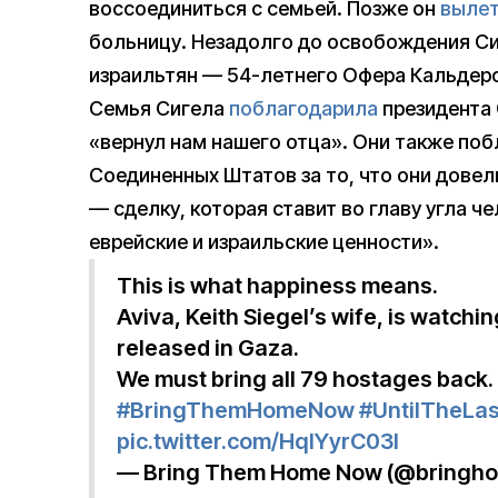
воссоединиться с семьей. Позже он
выле
больницу. Незадолго до освобождения Си
израильтян — 54-летнего Офера Кальдеро
Семья Сигела
поблагодарила
президента 
«вернул нам нашего отца». Они также по
Соединенных Штатов за то, что они довел
— сделку, которая ставит во главу угла 
еврейские и израильские ценности».
This is what happiness means.
Aviva, Keith Siegel’s wife, is watchi
released in Gaza.
We must bring all 79 hostages back. 
#BringThemHomeNow
#UntilTheLa
pic.twitter.com/HqlYyrC03l
— Bring Them Home Now (@bringh