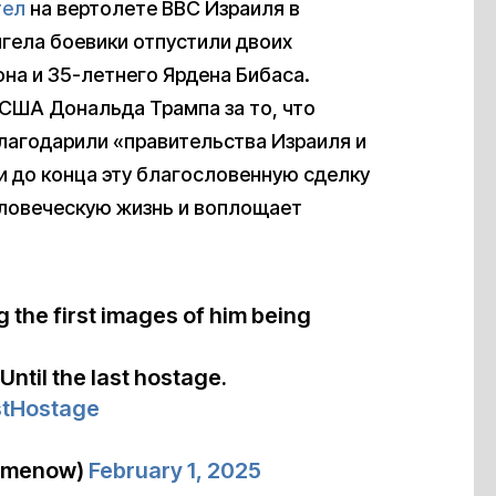
тел
на вертолете ВВС Израиля в
гела боевики отпустили двоих
на и 35-летнего Ярдена Бибаса.
США Дональда Трампа за то, что
благодарили «правительства Израиля и
и до конца эту благословенную сделку
человеческую жизнь и воплощает
ng the first images of him being
Until the last hostage.
stHostage
omenow)
February 1, 2025