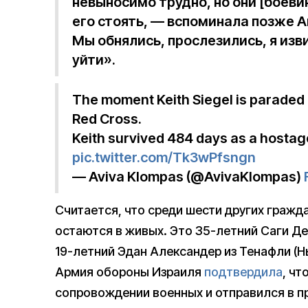
невыносимо трудно, но они [боев
его стоять, — вспоминала позже А
Мы обнялись, прослезились, я изв
уйти».
The moment Keith Siegel is paraded 
Red Cross.
Keith survived 484 days as a hostage 
pic.twitter.com/Tk3wPfsngn
— Aviva Klompas (@AvivaKlompas)
Считается, что среди шести других гражд
остаются в живых. Это 35-летний Саги Де
19-летний Эдан Александер из Тенафли (
Армия обороны Израиля
подтвердила
, чт
сопровождении военных и отправился в п